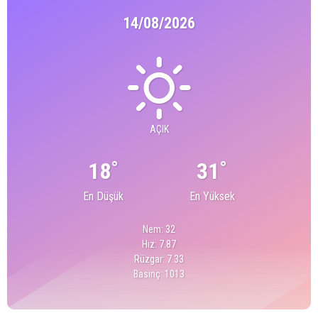
14/08/2026
AÇIK
°
°
18
31
En Düşük
En Yüksek
Nem: 32
Hız: 7.87
Rüzgar: 7.33
Basınç: 1013