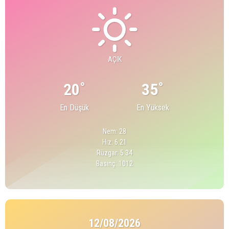
AÇIK
°
°
20
35
En Düşük
En Yüksek
Nem: 28
Hız: 6.21
Rüzgar: 5.34
Basınç: 1012
12/08/2026