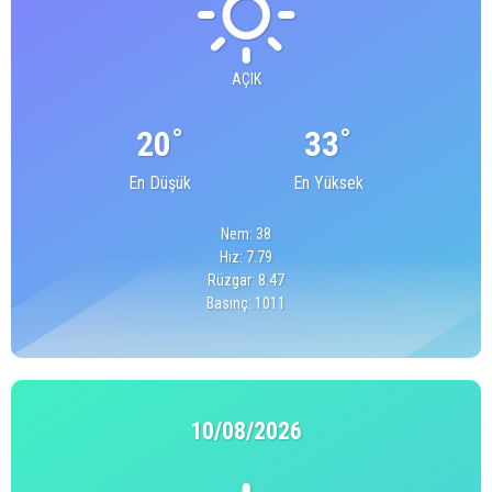
AÇIK
°
°
20
33
En Düşük
En Yüksek
Nem: 38
Hız: 7.79
Rüzgar: 8.47
Basınç: 1011
10/08/2026