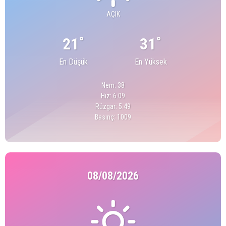
AÇIK
°
°
21
31
En Düşük
En Yüksek
Nem: 38
Hız: 6.09
Rüzgar: 5.49
Basınç: 1009
08/08/2026