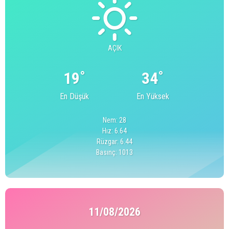
AÇIK
°
°
19
34
En Düşük
En Yüksek
Nem: 28
Hız: 6.64
Rüzgar: 6.44
Basınç: 1013
11/08/2026