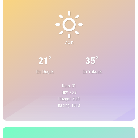
AÇIK
°
°
21
35
En Düşük
En Yüksek
Nem: 31
Hız: 7.29
Rüzgar: 5.83
Basınç: 1013