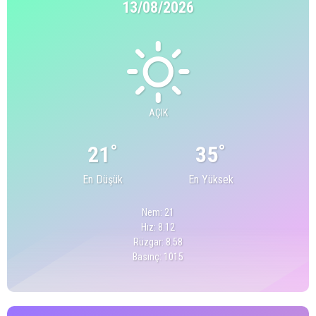
13/08/2026
AÇIK
°
°
21
35
En Düşük
En Yüksek
Nem: 21
Hız: 8.12
Rüzgar: 8.58
Basınç: 1015