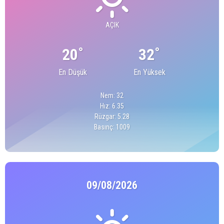
AÇIK
°
°
20
32
En Düşük
En Yüksek
Nem: 32
Hız: 6.35
Rüzgar: 5.28
Basınç: 1009
09/08/2026