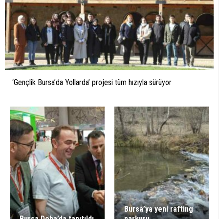
‘Gençlik Bursa’da Yollarda’ projesi tüm hızıyla sürüyor
Bursa’ya yeni rafting
Bursa Doha’da tanıtıldı
parkuru