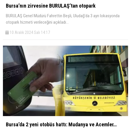
Bursa’nın zirvesine BURULAŞ’tan otopark
BURULAŞ Genel Müdürü Fahrettin Beşli, Uludağ’da 3 ayrı lokasyonda
otopark hizmeti verileceğini açıkladı…
10 Aralık 2024 Salı 14:17
Bursa’da 2 yeni otobüs hattı: Mudanya ve Acemler…