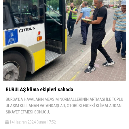
BURULAŞ klima ekipleri sahada
BURSA'DA HAVALARIN MEVSİM NORMALLERİNİN ARTMASI İLE TOPLU
ULAŞIM KULLANAN VATANDAŞLAR, OTOBÜSLERDEKİ KLİMALARDAN
ŞİKAYET ETMESİ SONUCU,
14 Haziran 2024 Cuma 17:52