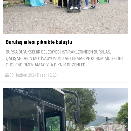
Burulaş ailesi piknikte buluştu
BURSA BÜYÜKŞEHİR BELEDİYESİ İŞTİRAKLERİNDEN BURULAŞ,
ÇALIŞANLARIN MOTİVASYONUNU ARTTIRMAK VE KURUM AİDİYETİNİ
GÜÇLENDİRMEK AMACIYLA PİKNİK DÜZENLEDİ.
30 Haziran 2024 Pazar 12:20