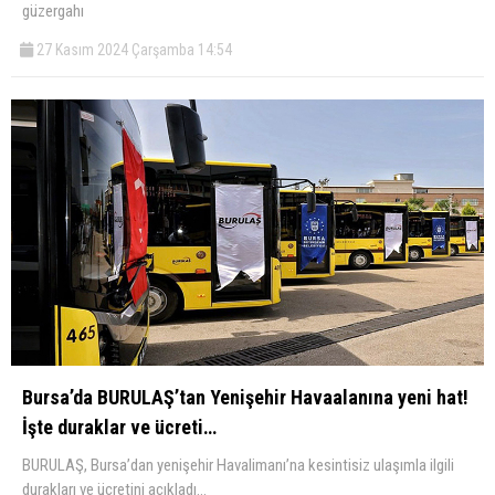
güzergahı
27 Kasım 2024 Çarşamba 14:54
Bursa’da BURULAŞ’tan Yenişehir Havaalanına yeni hat!
İşte duraklar ve ücreti…
BURULAŞ, Bursa’dan yenişehir Havalimanı’na kesintisiz ulaşımla ilgili
durakları ve ücretini açıkladı…