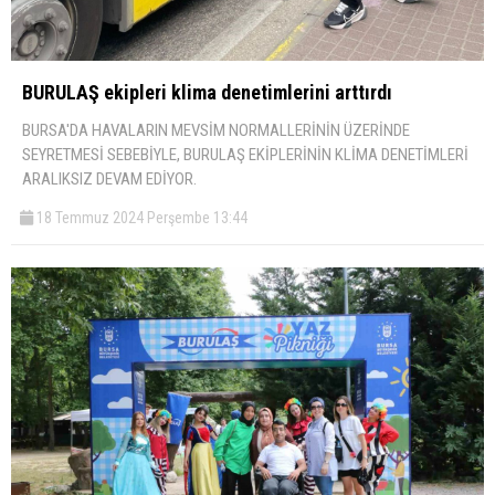
BURULAŞ ekipleri klima denetimlerini arttırdı
BURSA'DA HAVALARIN MEVSİM NORMALLERİNİN ÜZERİNDE
SEYRETMESİ SEBEBİYLE, BURULAŞ EKİPLERİNİN KLİMA DENETİMLERİ
ARALIKSIZ DEVAM EDİYOR.
18 Temmuz 2024 Perşembe 13:44