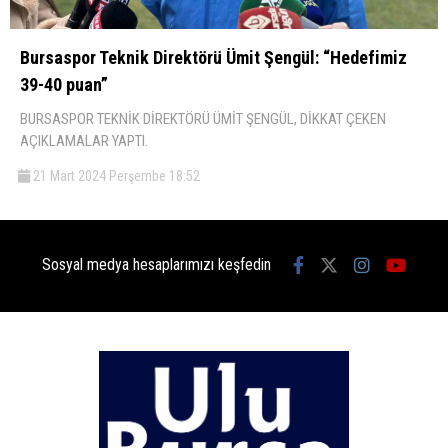
Bursaspor Teknik Direktörü Ümit Şengül: “Hedefimiz
39-40 puan”
BURSASPOR TEKNİK DİREKTÖRÜ ÜMİT ŞENGÜL, DİKKAT ÇEKEN
AÇIKLAMALAR YAPTI.
21 Mart 2024 Perşembe 18:52
Sosyal medya hesaplarımızı keşfedin