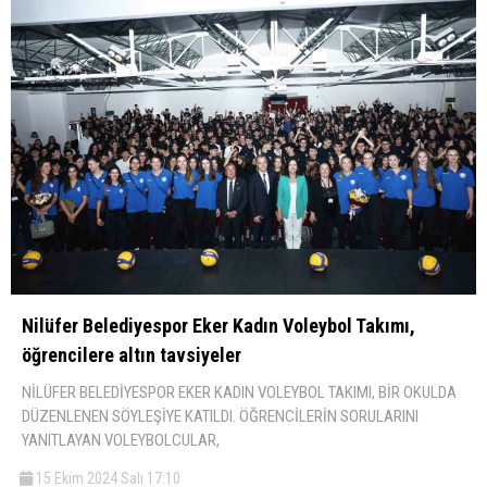
Nilüfer Belediyespor Eker Kadın Voleybol Takımı,
öğrencilere altın tavsiyeler
NİLÜFER BELEDİYESPOR EKER KADIN VOLEYBOL TAKIMI, BİR OKULDA
DÜZENLENEN SÖYLEŞİYE KATILDI. ÖĞRENCİLERİN SORULARINI
YANITLAYAN VOLEYBOLCULAR,
15 Ekim 2024 Salı 17:10