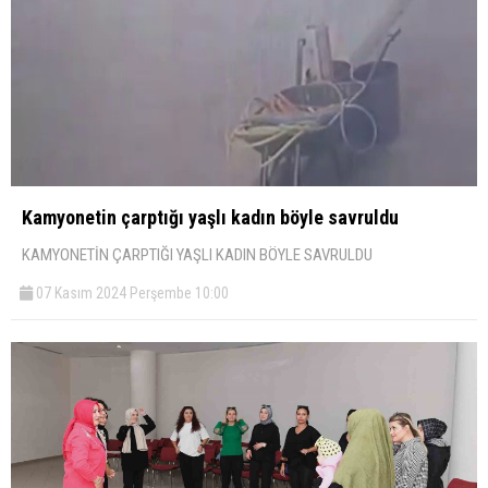
Kamyonetin çarptığı yaşlı kadın böyle savruldu
KAMYONETİN ÇARPTIĞI YAŞLI KADIN BÖYLE SAVRULDU
07 Kasım 2024 Perşembe 10:00