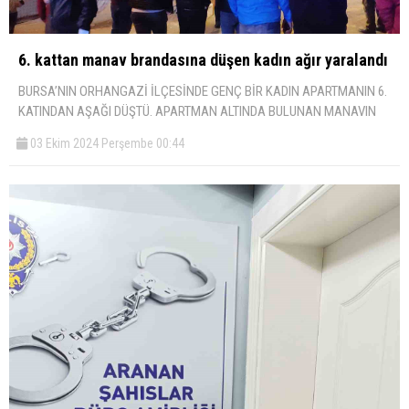
6. kattan manav brandasına düşen kadın ağır yaralandı
BURSA’NIN ORHANGAZİ İLÇESİNDE GENÇ BİR KADIN APARTMANIN 6.
KATINDAN AŞAĞI DÜŞTÜ. APARTMAN ALTINDA BULUNAN MANAVIN
03 Ekim 2024 Perşembe 00:44