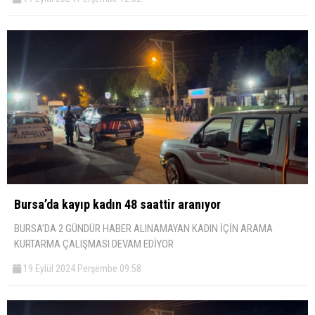
Bursa’da kayıp kadın 48 saattir aranıyor
BURSA’DA 2 GÜNDÜR HABER ALINAMAYAN KADIN İÇİN ARAMA
KURTARMA ÇALIŞMASI DEVAM EDİYOR
19 Eylül 2024 Perşembe 09:58