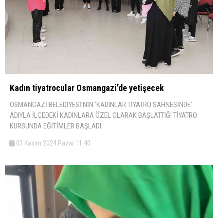
Kadın tiyatrocular Osmangazi’de yetişecek
OSMANGAZİ BELEDİYESİ’NİN ‘KADINLAR TİYATRO SAHNESİNDE’
ADIYLA İLÇEDEKİ KADINLARA ÖZEL OLARAK BAŞLATTIĞI TİYATRO
KURSUNDA EĞİTİMLER BAŞLADI.
03 Kasım 2024 Pazar 11:40