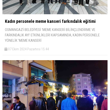
Kadın personele meme kanseri farkındalık eğitimi
OSMANGAZİ BELEDİYESİ ‘MEME KANSERİ BİLİNÇLENDİRME VE
FARKINDALIK AYI’ ETKİNLİKLERİ KAPSAMINDA, KADIN PERSONELE
YÖNELİK ‘MEME KANSERİ
07 Ekim 2024 Pazartesi 15:44