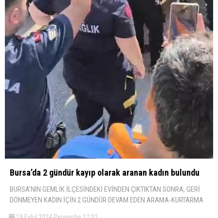
Bursa’da 2 gündür kayıp olarak aranan kadın bulundu
BURSA'NIN GEMLİK İLÇESİNDEKİ EVİNDEN ÇIKTIKTAN SONRA, GERİ
DÖNMEYEN KADIN İÇİN 2 GÜNDÜR DEVAM EDEN ARAMA-KURTARMA
19 Eylül 2024 Perşembe 12:02