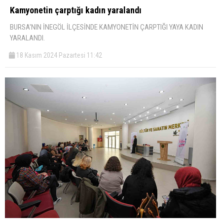
Kamyonetin çarptığı kadın yaralandı
BURSA'NIN İNEGÖL İLÇESİNDE KAMYONETİN ÇARPTIĞI YAYA KADIN
YARALANDI.
18 Kasım 2024 Pazartesi 11:42