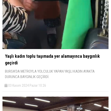
Yaşlı kadın toplu taşımada yer alamayınca baygınlık
geçirdi
BURSA'DA METROYLA YOLCULUK YAPAN YAŞLI KADIN AYAKTA
DURUNCA BAYGINLIK GEÇİRDİ.
03 Kasım 2024 Pazar 10:26