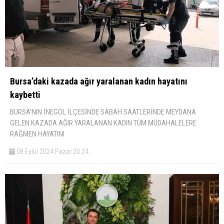
Bursa’daki kazada ağır yaralanan kadın hayatını
kaybetti
BURSA'NIN İNEGÖL İLÇESİNDE SABAH SAATLERİNDE MEYDANA
GELEN KAZADA AĞIR YARALANAN KADIN TÜM MÜDAHALELERE
RAĞMEN HAYATINI
08 Eylül 2024 Pazar 20:24