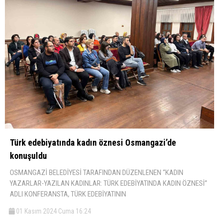
Türk edebiyatında kadın öznesi Osmangazi’de
konuşuldu
OSMANGAZİ BELEDİYESİ TARAFINDAN DÜZENLENEN “KADIN
YAZARLAR-YAZILAN KADINLAR: TÜRK EDEBİYATINDA KADIN ÖZNESİ”
ADLI KONFERANSTA, TÜRK EDEBİYATININ
01 Kasım 2024 Cuma 16:24