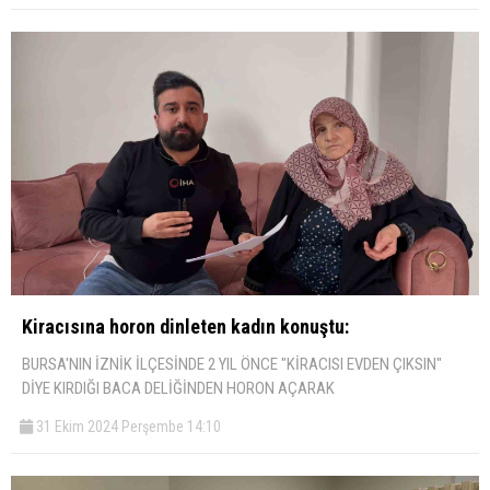
Kiracısına horon dinleten kadın konuştu:
BURSA'NIN İZNİK İLÇESİNDE 2 YIL ÖNCE "KİRACISI EVDEN ÇIKSIN"
DİYE KIRDIĞI BACA DELİĞİNDEN HORON AÇARAK
31 Ekim 2024 Perşembe 14:10