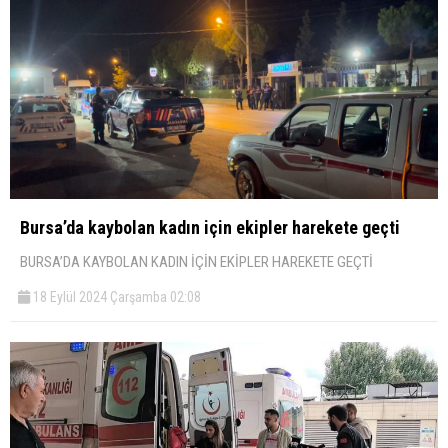
Bursa’da kaybolan kadın için ekipler harekete geçti
BURSA’DA KAYBOLAN KADIN İÇİN EKİPLER HAREKETE GEÇTİ
18 Eylül 2024 Çarşamba 02:08