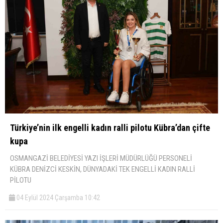
Türkiye’nin ilk engelli kadın ralli pilotu Kübra’dan çifte
kupa
OSMANGAZİ BELEDİYESİ YAZI İŞLERİ MÜDÜRLÜĞÜ PERSONELİ
KÜBRA DENİZCİ KESKİN, DÜNYADAKİ TEK ENGELLİ KADIN RALLİ
PİLOTU
04 Eylül 2024 Çarşamba 10:42