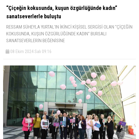
“Çiçeğin kokusunda, kuşun özgürlüğünde kadın”
sanatseverlerle buluştu
RESSAM SÜHEYLA YURTAL'IN İKİNCİ KİŞİSEL SERGİSİ OLAN "ÇİÇEĞİN
KOKUSUNDA, KUŞUN ÖZGÜRLÜĞÜNDE KADIN" BURSALI
SANATSEVERLERİN BEĞENİSİNE
08 Ekim 2024 Salı 09:16