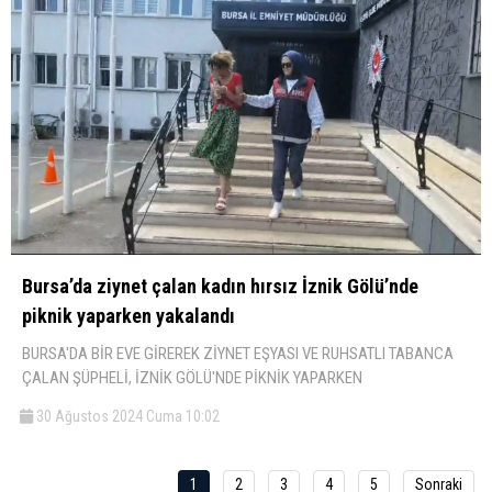
Bursa’da ziynet çalan kadın hırsız İznik Gölü’nde
piknik yaparken yakalandı
BURSA'DA BİR EVE GİREREK ZİYNET EŞYASI VE RUHSATLI TABANCA
ÇALAN ŞÜPHELİ, İZNİK GÖLÜ'NDE PİKNİK YAPARKEN
30 Ağustos 2024 Cuma 10:02
1
2
3
4
5
Sonraki