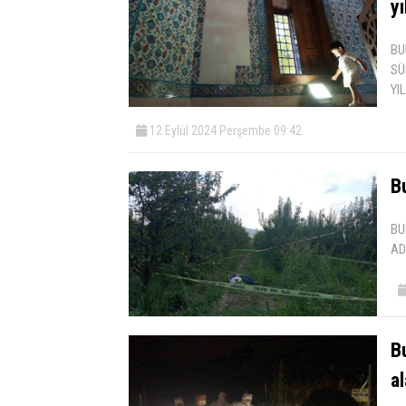
yı
BU
SÜ
YI
12 Eylül 2024 Perşembe 09:42
B
BU
AD
Bu
a