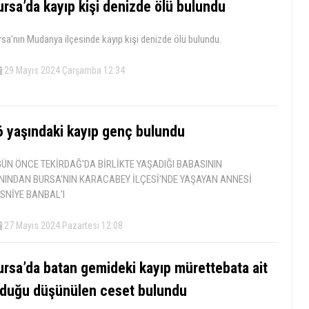
ursa’da kayıp kişi denizde ölü bulundu
sa’nın Mudanya ilçesinde kayıp kişi denizde ölü bulundu.
29 Mayıs 2024 Çarşamba 12:34
6 yaşındaki kayıp genç bulundu
GÜN ÖNCE TEKİRDAĞ'DA BİRLİKTE YAŞADIĞI BABASININ
NINDAN BURSA'NIN KARACABEY İLÇESİ'NDE YAŞAYAN ANNESİ
SNİYE BANBAL'I
27 Mayıs 2024 Pazartesi 12:08
ursa’da batan gemideki kayıp mürettebata ait
lduğu düşünülen ceset bulundu