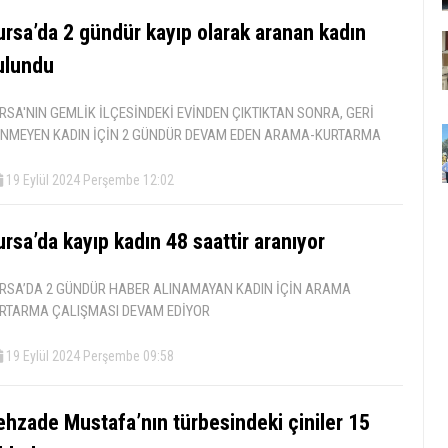
ursa’da 2 gündür kayıp olarak aranan kadın
ulundu
RSA'NIN GEMLİK İLÇESİNDEKİ EVİNDEN ÇIKTIKTAN SONRA, GERİ
NMEYEN KADIN İÇİN 2 GÜNDÜR DEVAM EDEN ARAMA-KURTARMA
19 Eylül 2024 Perşembe 12:02
rsa’da kayıp kadın 48 saattir aranıyor
RSA’DA 2 GÜNDÜR HABER ALINAMAYAN KADIN İÇİN ARAMA
RTARMA ÇALIŞMASI DEVAM EDİYOR
19 Eylül 2024 Perşembe 09:58
ehzade Mustafa’nın türbesindeki çiniler 15