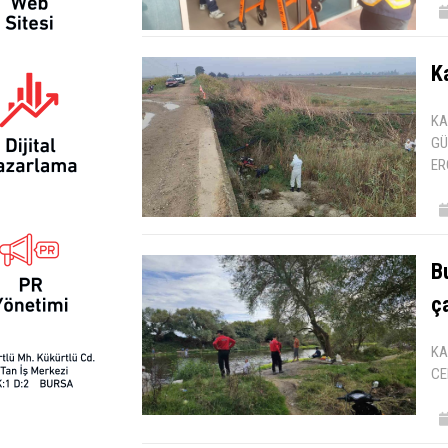
K
KA
GÜ
ER
Bu
ç
KA
CE