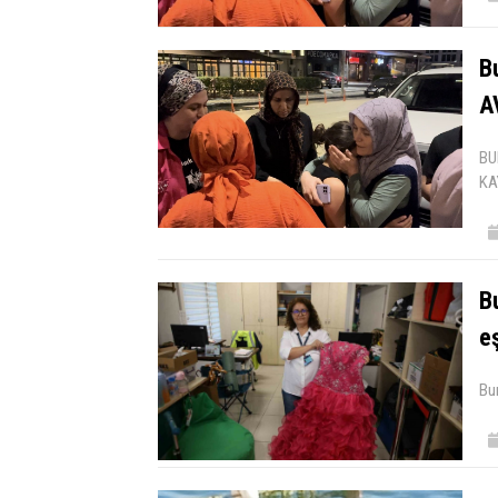
Bu
A
BU
KA
B
e
Bu