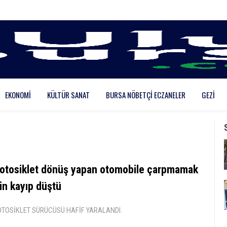
EKONOMI
KÜLTÜR SANAT
BURSA NÖBETÇI ECZANELER
GEZI
otosiklet dönüş yapan otomobile çarpmamak
in kayıp düştü
TOSİKLET SÜRÜCÜSÜ HAFİF YARALANDI.