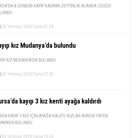
RSA’DA 8 GÜNDÜR KAYIP KADININ ZEYTİNLİK ALANDA CESEDİ
LUNDU
26 Temmuz 2024 Cuma 01:04
ayıp kız Mudanya’da bulundu
YIP KIZ MUDANYA'DA BULUNDU
05 Temmuz 2024 Cuma 22:42
rsa’da kayıp 3 kız kenti ayağa kaldırdı
RSA KAYIP 3 KIZ İÇİN AYAĞA KALKTI, KIZLAR AVM'DE PATEN
YARKEN BULUNDU
05 Temmuz 2024 Cuma 10:24