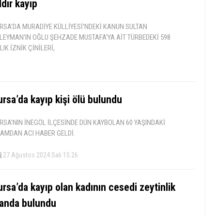
ldır kayıp
RSA'DA MURADİYE KÜLLİYESİ'NDEKİ KANUN SULTAN
LEYMAN'IN OĞLU ŞEHZADE MUSTAFA'YA AİT TÜRBEDEKİ 598
LLIK İZNİK ÇİNİLERİ,
ursa’da kayıp kişi ölü bulundu
RSA'NIN İNEGÖL İLÇESİNDE DÜN KAYBOLAN 60 YAŞINDAKİ
AMDAN ACI HABER GELDİ.
27 Ağustos 2024 Salı 15:26
rsa’da kayıp olan kadının cesedi zeytinlik
landa bulundu