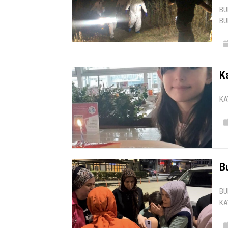
BU
BU
K
KA
Bu
BU
KA