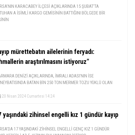
RSA’NIN KARACABEY İLÇESİ AÇIKLARINDA 15 ŞUBAT’TA
TUHAN A İSİMLİ KARGO GEMİSİNİN BATTIĞINI BÖLGEDE BİR
ŞİNİN
yıp mürettebatın ailelerinin feryadı:
hmallerin araştırılmasını istiyoruz”
RMARA DENİZİ AÇIKLARINDA, İMRALI ADASI’NIN İSE
NEYBATISINDA BATAN BİN 250 TON MERMER TOZU YÜKLÜ OLAN
20 Nisan 2024 Cumartesi 14:24
 yaşındaki zihinsel engelli kız 1 gündür kayıp
RSA’DA 17 YAŞINDAKİ ZİHİNSEL ENGELLİ GENÇ KIZ 1 GÜNDÜR