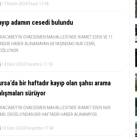
17 Kasım 2024 Pazar 13:38
ayıp adamın cesedi bulundu
RACABEY'İN OVAESEMEN MAHALLESİ'NDE İKAMET EDEN VE 11
NDÜR HABER ALINAMAYAN 68 YAŞINDAKİ NUR CEMİL
OĞLU'NUN
14 Ekim 2024 Pazartesi 11:18
rsa’da bir haftadır kayıp olan şahsı arama
alışmaları sürüyor
RACABEY'İN OVAESEMEN MAHALLESİ'NDE İKAMET EDEN NUR
MİL EROĞLU'NDAN BİR HAFTADIR HABER ALINAMIYOR.
10 Ekim 2024 Perşembe 17:40