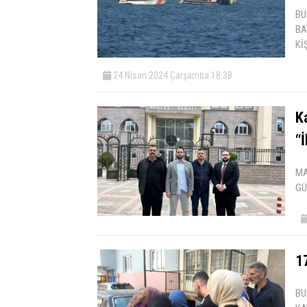
BU
BA
Kİ
24 Nisan 2024 Çarşamba 18:38
Ka
“İ
MA
GÜ
17
BU