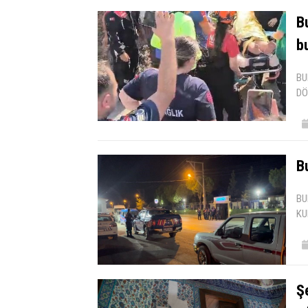
B
b
BU
DÖ
Bu
BU
KU
Ş