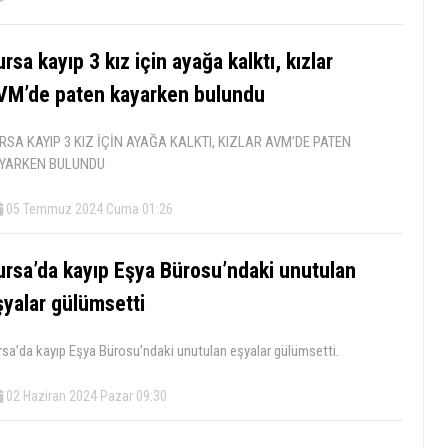
rsa kayıp 3 kız için ayağa kalktı, kızlar
VM’de paten kayarken bulundu
RSA KAYIP 3 KIZ İÇİN AYAĞA KALKTI, KIZLAR AVM’DE PATEN
YARKEN BULUNDU
05 Temmuz 2024 Cuma 01:26
ursa’da kayıp Eşya Bürosu’ndaki unutulan
şyalar gülümsetti
rsa’da kayıp Eşya Bürosu’ndaki unutulan eşyalar gülümsetti.
02 Haziran 2024 Pazar 09:30