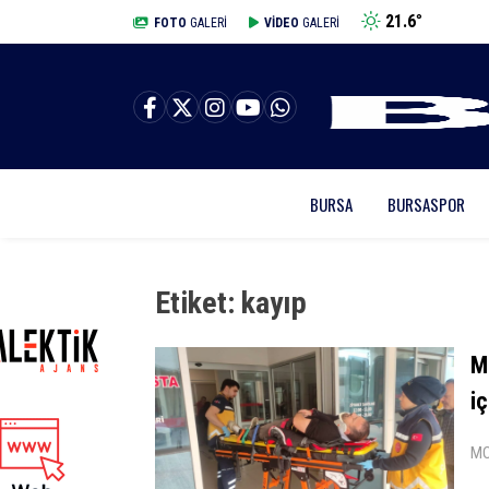
21.6
°
BURSA
FOTO
GALERİ
VİDEO
GALERİ
BURSA
BURSASPOR
Etiket:
kayıp
M
iç
MO