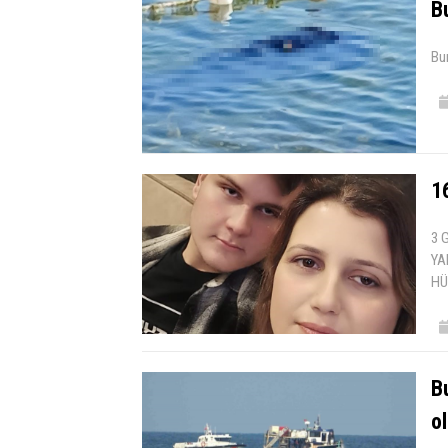
B
Bur
1
3 
YA
HÜ
B
o