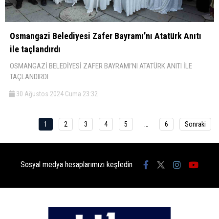
Osmangazi Belediyesi Zafer Bayramı’nı Atatürk Anıtı
ile taçlandırdı
OSMANGAZİ BELEDİYESİ ZAFER BAYRAMI’NI ATATÜRK ANITI İLE
TAÇLANDIRDI
30 Ağustos 2024 Cuma 23:32
1
2
3
4
5
…
6
Sonraki
Sosyal medya hesaplarımızı keşfedin