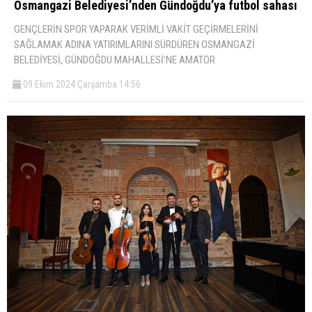
Osmangazi Belediyesi’nden Gündoğdu’ya futbol sahası
GENÇLERİN SPOR YAPARAK VERİMLİ VAKİT GEÇİRMELERİNİ
SAĞLAMAK ADINA YATIRIMLARINI SÜRDÜREN OSMANGAZİ
BELEDİYESİ, GÜNDOĞDU MAHALLESİ’NE AMATÖR
09 Ekim 2024 Çarşamba 14:56