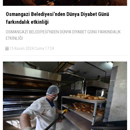
Osmangazi Belediyesi’nden Dünya Diyabet Günü
farkındalık etkinliği
OSMANGAZİ BELEDİYESİ’NDEN DÜNYA DİYABET GÜNÜ FARKINDALIK
ETKİNLİĞİ
15 Kasım 2024 Cuma 17:24