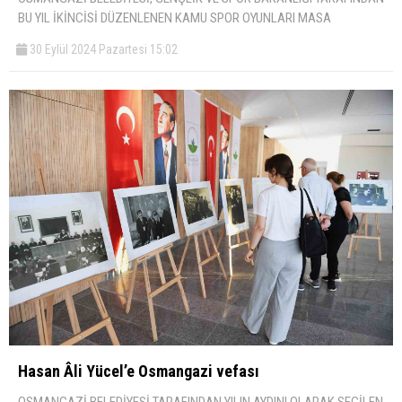
BU YIL İKİNCİSİ DÜZENLENEN KAMU SPOR OYUNLARI MASA
30 Eylül 2024 Pazartesi 15:02
Hasan Âli Yücel’e Osmangazi vefası