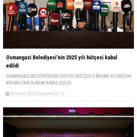
Osmangazi Belediyesi’nin 2025 yılı bütçesi kabul
edildi
OSMANGAZİ BELEDİYESİ’NİN 2025 YILI BÜTÇESİ 6 MİLYAR 307 MİLYON
893 BİN LİRA OLARAK KABUL EDİLDİ.
06 Kasım 2024 Çarşamba 22:12