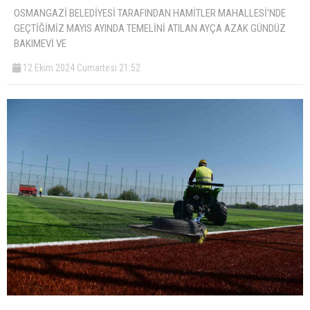
OSMANGAZİ BELEDİYESİ TARAFINDAN HAMİTLER MAHALLESİ’NDE
GEÇTİĞİMİZ MAYIS AYINDA TEMELİNİ ATILAN AYÇA AZAK GÜNDÜZ
BAKIMEVİ VE
12 Ekim 2024 Cumartesi 21:52