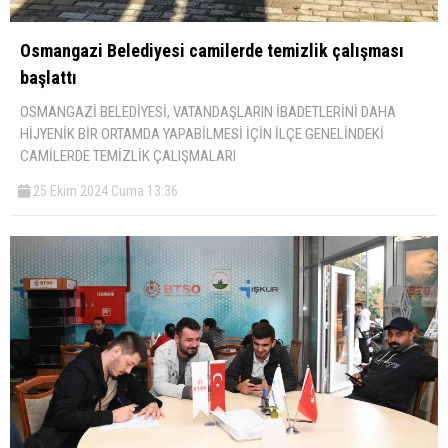
Osmangazi Belediyesi camilerde temizlik çalışması
başlattı
OSMANGAZİ BELEDİYESİ, VATANDAŞLARIN İBADETLERİNİ DAHA
HİJYENİK BİR ORTAMDA YAPABİLMESİ İÇİN İLÇE GENELİNDEKİ
CAMİLERDE TEMİZLİK ÇALIŞMALARI
25 Ekim 2024 Cuma 13:36