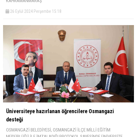
KAHRAMANMARAŞ
26 Eylül 2024 Perşembe 15:18
Üniversiteye hazırlanan öğrencilere Osmangazi
desteği
OSMANGAZİ BELEDİYESİ, OSMANGAZİ İLÇE MİLLİ EĞİTİM
MÜDÜRLÜĞÜ İLE İMZALADIĞI PROTOKOL SAYESİNDE ÜNİVERSİTE