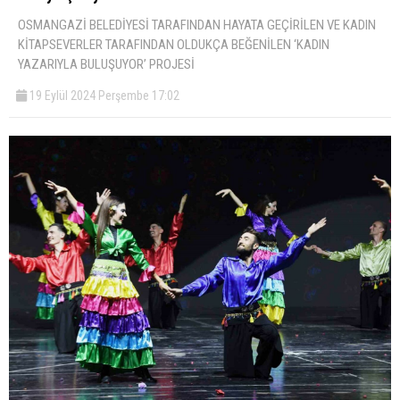
OSMANGAZİ BELEDİYESİ TARAFINDAN HAYATA GEÇİRİLEN VE KADIN
KİTAPSEVERLER TARAFINDAN OLDUKÇA BEĞENİLEN ‘KADIN
YAZARIYLA BULUŞUYOR’ PROJESİ
19 Eylül 2024 Perşembe 17:02