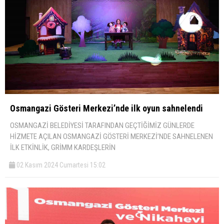
Osmangazi Gösteri Merkezi’nde ilk oyun sahnelendi
OSMANGAZİ BELEDİYESİ TARAFINDAN GEÇTİĞİMİZ GÜNLERDE
HİZMETE AÇILAN OSMANGAZİ GÖSTERİ MERKEZİ’NDE SAHNELENEN
İLK ETKİNLİK, GRİMM KARDEŞLERİN
02 Kasım 2024 Cumartesi 15:02