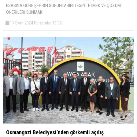
ESASINA GÖRE ŞEHRİN SORUNLARINI TESPİT ETMEK VE ÇÖZÜM
ÖNERİLERİ SUNMAK
17 Ekim 2024 Perşembe 18:02
Osmangazi Belediyesi’nden görkemli açılış