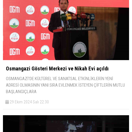
Osmangazi Gösteri Merkezi ve Nikah Evi açıldı
OSMANGAZİ’DE KÜLTÜREL VE SANATSAL ETKİNLİKLERİN YENİ
ADRESİ OLMASININ YANI SIRA EVLENMEK İSTEYEN ÇİFTLERİN MUTLU
BAŞLANGIÇLARA
29 Ekim 2024 Salı 22:30