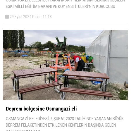
OSMANGAZİ BELEDİYESİ TARAFINDAN YILIN AYDINI OLARAK SEÇİLEN
ESKİ MİLLİ EĞİTİM BAKANI VE KÖY ENSTİTÜLERİ’NİN KURUCUSU
29 Eylül 2024 Pazar 11:18
Deprem bölgesine Osmangazi eli
OSMANGAZİ BELEDİYESİ, 6 ŞUBAT 2023 TARİHİNDE YAŞANAN BÜYÜK
DEPREM FELAKETİNDEN ETKİLENEN KENTLERİN BAŞINDA GELEN