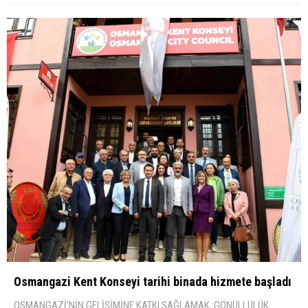
Osmangazi Kent Konseyi tarihi binada hizmete başladı
OSMANGAZİ’NİN GELİŞİMİNE KATKI SAĞLAMAK, GÖNÜLLÜLÜK