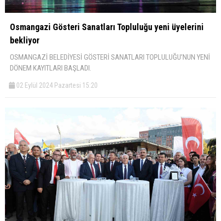
Osmangazi Gösteri Sanatları Topluluğu yeni üyelerini
bekliyor
OSMANGAZİ BELEDİYESİ GÖSTERİ SANATLARI TOPLULUĞU’NUN YENİ
DÖNEM KAYITLARI BAŞLADI.
02 Eylül 2024 Pazartesi 15:20