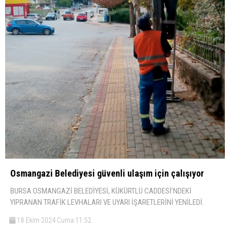
Osmangazi Belediyesi güvenli ulaşım için çalışıyor
BURSA OSMANGAZİ BELEDİYESİ, KÜKÜRTLÜ CADDESİ’NDEKİ
YIPRANAN TRAFİK LEVHALARI VE UYARI İŞARETLERİNİ YENİLEDİ.
18 Ekim 2024 Cuma 11:52