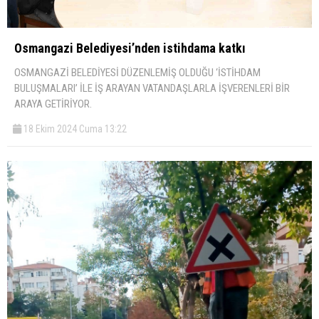
Osmangazi Belediyesi’nden istihdama katkı
OSMANGAZİ BELEDİYESİ DÜZENLEMİŞ OLDUĞU ‘İSTİHDAM
BULUŞMALARI’ İLE İŞ ARAYAN VATANDAŞLARLA İŞVERENLERİ BİR
ARAYA GETİRİYOR.
18 Ekim 2024 Cuma 13:22