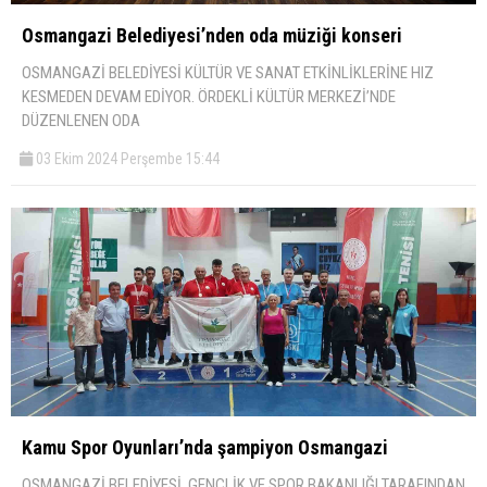
Osmangazi Belediyesi’nden oda müziği konseri
OSMANGAZİ BELEDİYESİ KÜLTÜR VE SANAT ETKİNLİKLERİNE HIZ
KESMEDEN DEVAM EDİYOR. ÖRDEKLİ KÜLTÜR MERKEZİ’NDE
DÜZENLENEN ODA
03 Ekim 2024 Perşembe 15:44
Kamu Spor Oyunları’nda şampiyon Osmangazi
OSMANGAZİ BELEDİYESİ, GENÇLİK VE SPOR BAKANLIĞI TARAFINDAN