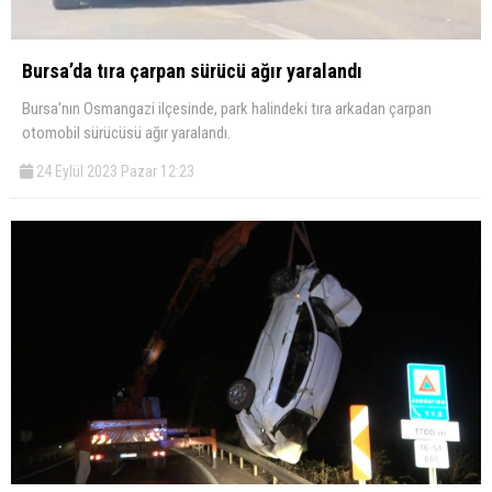
Bursa’da tıra çarpan sürücü ağır yaralandı
Bursa'nın Osmangazi ilçesinde, park halindeki tıra arkadan çarpan
otomobil sürücüsü ağır yaralandı.
24 Eylül 2023 Pazar 12:23