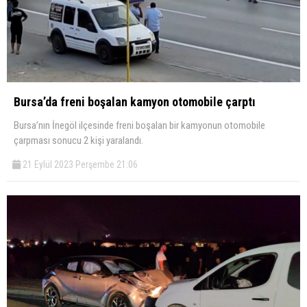
Bursa’da freni boşalan kamyon otomobile çarptı
Bursa’nın İnegöl ilçesinde freni boşalan bir kamyonun otomobile
çarpması sonucu 2 kişi yaralandı.
21 Eylül 2023 Perşembe 21:06