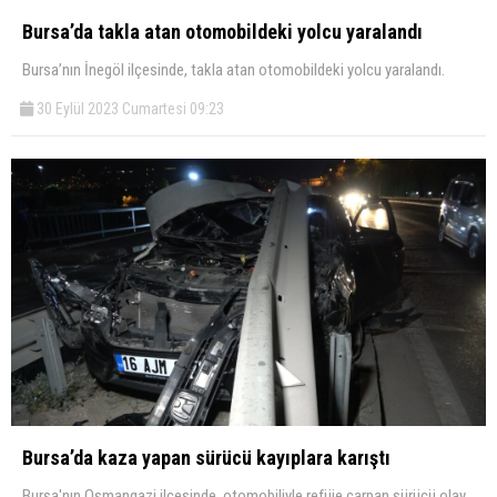
Bursa’da takla atan otomobildeki yolcu yaralandı
Bursa’nın İnegöl ilçesinde, takla atan otomobildeki yolcu yaralandı.
30 Eylül 2023 Cumartesi 09:23
Bursa’da kaza yapan sürücü kayıplara karıştı
Bursa'nın Osmangazi ilçesinde, otomobiliyle refüje çarpan sürücü olay