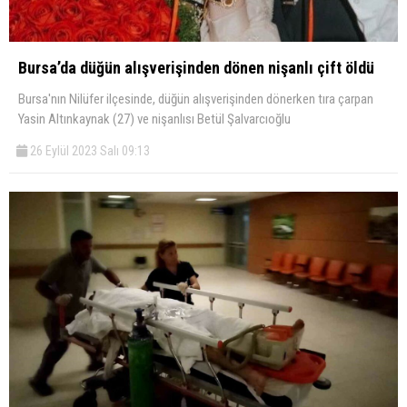
Bursa’da düğün alışverişinden dönen nişanlı çift öldü
Bursa'nın Nilüfer ilçesinde, düğün alışverişinden dönerken tıra çarpan
Yasin Altınkaynak (27) ve nişanlısı Betül Şalvarcıoğlu
26 Eylül 2023 Salı 09:13