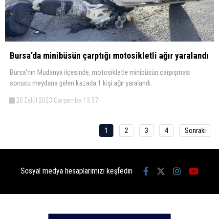
Bursa’da minibüsün çarptığı motosikletli ağır yaralandı
Bursa'nın Mudanya ilçesinde, motosikletle minibüsün çarpışması
sonucu meydana gelen kazada 1 kişi ağır yaralandı.
20 Eylül 2023 Çarşamba 13:57
1
2
3
4
Sonraki
Sosyal medya hesaplarımızı keşfedin