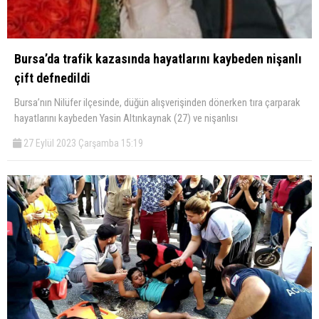
Bursa’da trafik kazasında hayatlarını kaybeden nişanlı
çift defnedildi
Bursa’nın Nilüfer ilçesinde, düğün alışverişinden dönerken tıra çarparak
hayatlarını kaybeden Yasin Altınkaynak (27) ve nişanlısı
27 Eylül 2023 Çarşamba 15:19