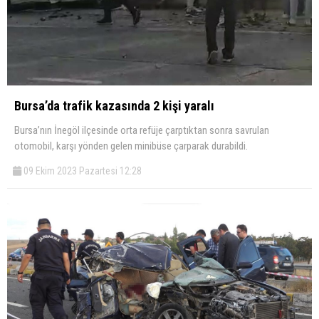
Bursa’da trafik kazasında 2 kişi yaralı
Bursa’nın İnegöl ilçesinde orta refüje çarptıktan sonra savrulan
otomobil, karşı yönden gelen minibüse çarparak durabildi.
09 Ekim 2023 Pazartesi 12:28