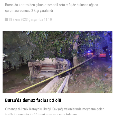
Bursa’da kontrolden çıkan otomobil orta refüjde bulunan ağaca
çarpması sonucu 2 kişi yaralandı.
18 Ekim 2023 Çarşamba 11:10
Bursa’da domuz faciası: 2 ölü
Orhangazi-İznik Karayolu Üreğil Kavşağı yakınlarında meydana gelen
trafik kazasında hafif ticari araç ana yola fırlayan