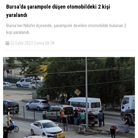
Bursa’da şarampole düşen otomobildeki 2 kişi
yaralandı
Bursa'nın Nilüfer ilçesinde, şarampole devrilen otomobilde bulunan 2
kişi yaralandı.
22 Eylül 2023 Cuma 08:38