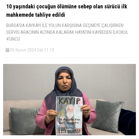
10 yaşındaki çocuğun ölümüne sebep olan sürücü ilk
mahkemede tahliye edildi
BURSA'DA KAYKAYI İLE YOLUN KARŞISINA GEÇMEYE ÇALIŞIRKEN
SERVİS ARACININ ALTINDA KALARAK HAYATINI KAYBEDEN İLKOKUL
4'ÜNCÜ
05 Kasım 2024 Salı 11:10