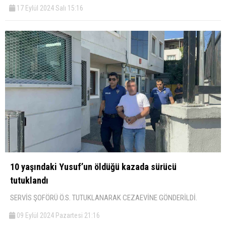
17 Eylül 2024 Salı 15:16
10 yaşındaki Yusuf’un öldüğü kazada sürücü
tutuklandı
SERVİS ŞOFÖRÜ Ö.S. TUTUKLANARAK CEZAEVİNE GÖNDERİLDİ.
09 Eylül 2024 Pazartesi 21:16