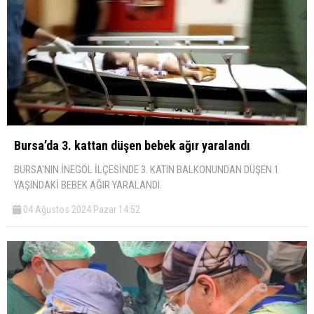
Bursa’da 3. kattan düşen bebek ağır yaralandı
BURSA'NIN İNEGÖL İLÇESİNDE 3. KATIN BALKONUNDAN DÜŞEN 1
YAŞINDAKİ BEBEK AĞIR YARALANDI.
04 Ağustos 2024 Pazar 14:52