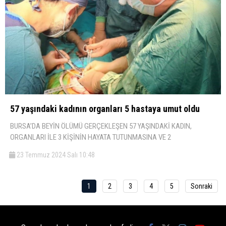
57 yaşındaki kadının organları 5 hastaya umut oldu
BURSA’DA BEYİN ÖLÜMÜ GERÇEKLEŞEN 57 YAŞINDAKİ KADIN,
ORGANLARI İLE 3 KİŞİNİN HAYATA TUTUNMASINA VE 2
23 Temmuz 2024 Salı 10:48
1
2
3
4
5
Sonraki