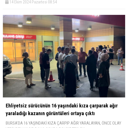
14 Ekim 2024 Pazartesi 08:54
Ehliyetsiz sürücünün 16 yaşındaki kıza çarparak ağır
yaraladığı kazanın görüntüleri ortaya çıktı
BURSA'DA 16 YAŞINDAKİ KIZA ÇARPIP AĞIR YARALAYAN, ÖNCE OLAY