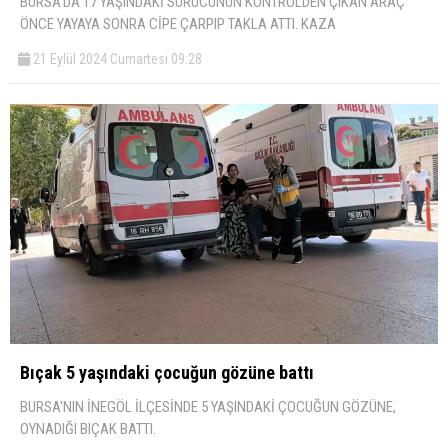
BURSA'DA 17 YAŞINDAKİ SÜRÜCÜNÜN KONTROLDEN ÇIKAN ARAÇ
ÖNCE YAYAYA SONRA CİPE ÇARPIP TAKLA ATTI. KAZA
21 Eylül 2024 Cumartesi 09:28
Bıçak 5 yaşındaki çocuğun gözüne battı
BURSA'NIN İNEGÖL İLÇESİNDE 5 YAŞINDAKİ ÇOCUĞUN GÖZÜNE,
OYNADIĞI BIÇAK BATTI.