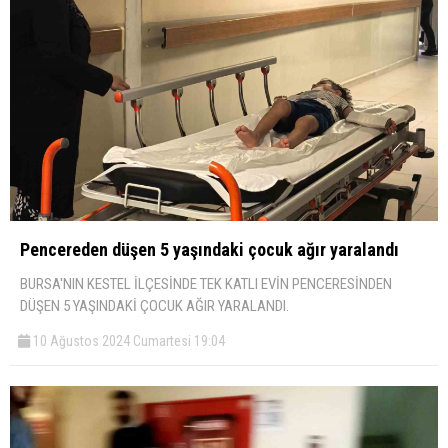
Pencereden düşen 5 yaşındaki çocuk ağır yaralandı
BURSA'NIN KESTEL İLÇESİNDE TEK KATLI EVİN PENCERESİNDEN
DÜŞEN 5 YAŞINDAKİ ÇOCUK AĞIR YARALANDI.
10 Ağustos 2024 Cumartesi 19:04