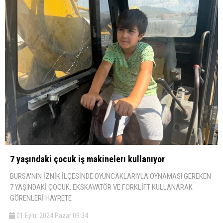
7 yaşındaki çocuk iş makinelerı kullanıyor
BURSA'NIN İZNİK İLÇESİNDE OYUNCAKLARIYLA OYNAMASI GEREKEN
7 YAŞINDAKİ ÇOCUK, EKSKAVATÖR VE FORKLİFT KULLANARAK
GÖRENLERİ HAYRETE
01 Eylül 2024 Pazar 09:34