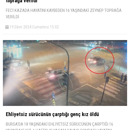
toprağa verildi
FECİ KAZADA HAYATINI KAYBEDEN 16 YAŞINDAKİ ZEYNEP TOPRAĞA
VERİLDİ
19 Ekim 2024 Cumartesi 15:02
Ehliyetsiz sürücünün çarptığı genç kız öldü
BURSA'DA 18 YAŞINDAKİ EHLİYETSİZ SÜRÜCÜNÜN ÇARPTIĞI 16