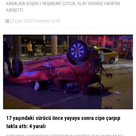
KANALINA DÜŞEN 2 YAŞINDAKİ ÇOCUK, OLAY YERİNDE HAYATINI
KAYBETTİ.
23 Eylül 2024 Pazartesi 16:34
17 yaşındaki sürücü önce yayaya sonra cipe çarpıp
takla attı: 4 yaralı