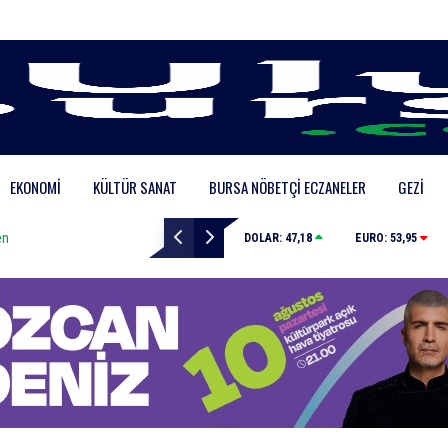
EKONOMI
KÜLTÜR SANAT
BURSA NÖBETÇI ECZANELER
GEZI
Karacabey Belediyesi’nden metruk yapılara geçit yok
DOLAR:
47,18
EURO:
53,95