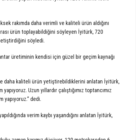
üksek rakımda daha verimli ve kaliteli ürün aldığını
rası ürün toplayabildiğini söyleyen İyitürk, 720
tiştirdiğini söyledi.
antar üretiminin kendisi için güzel bir geçim kaynağı
aha kaliteli ürün yetiştirebildiklerini anlatan İyitürk,
m yapıyoruz. Uzun yıllardır çalıştığımız toptancımız
m yapıyoruz.” dedi.
apıldığında verim kaybı yaşandığını anlatan İyitürk,
olduğu zaman karımız düşüyor. 120 metrekareden 6