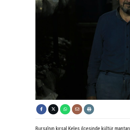
Bursa’nın kırsal Keles ilçesinde kültür mantar