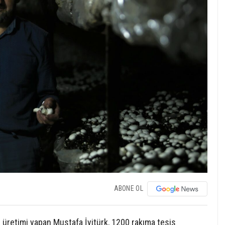
ABONE OL
ı üretimi yapan Mustafa İyitürk, 1200 rakıma tesis