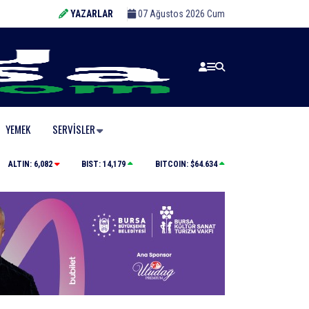
YAZARLAR
07 Ağustos 2026 Cum
YEMEK
SERVISLER
Yolcu otobüsünün çarptığı kadın ağır yaralandı
ALTIN:
6,082
BIST:
14,179
BITCOIN:
$64.634