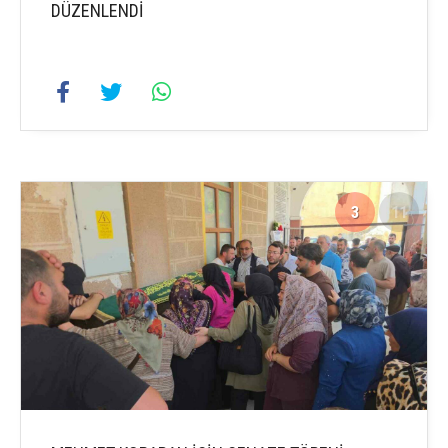
DÜZENLENDİ
3
11