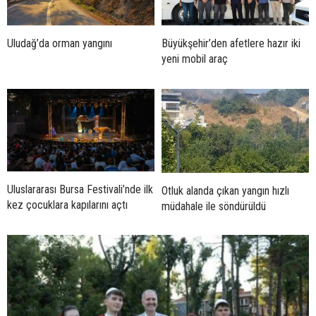
Uludağ’da orman yangını
Büyükşehir’den afetlere hazır iki
yeni mobil araç
Uluslararası Bursa Festivali’nde ilk
Otluk alanda çıkan yangın hızlı
kez çocuklara kapılarını açtı
müdahale ile söndürüldü