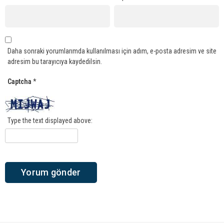
Daha sonraki yorumlarımda kullanılması için adım, e-posta adresim ve site
adresim bu tarayıcıya kaydedilsin.
Captcha
*
Type the text displayed above: