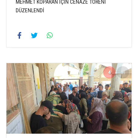
MEHMET KOPARAN İÇİN CENAZE TÖRENİ
DÜZENLENDİ
4
11