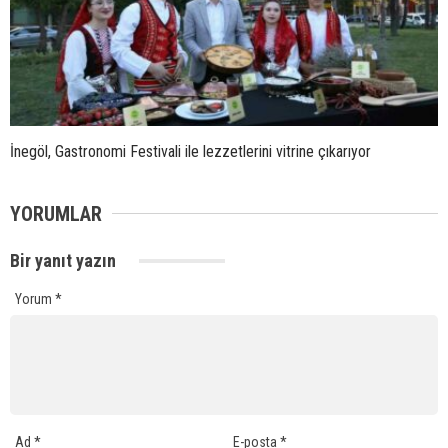
İnegöl, Gastronomi Festivali ile lezzetlerini vitrine çıkarıyor
YORUMLAR
Bir yanıt yazın
Yorum
*
Ad
*
E-posta
*