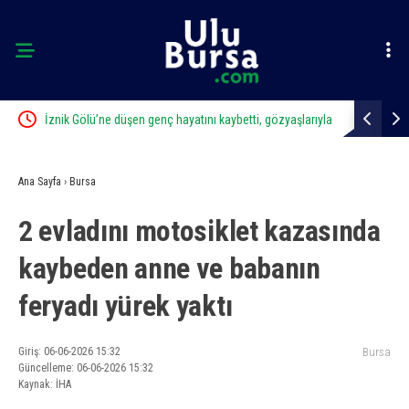
İznik Gölü’ne düşen genç hayatını kaybetti, gözyaşlarıyla
Uludağ’da 
toprağa verildi
Ana Sayfa
›
Bursa
2 evladını motosiklet kazasında
kaybeden anne ve babanın
feryadı yürek yaktı
Giriş: 06-06-2026 15:32
Bursa
Güncelleme: 06-06-2026 15:32
Kaynak: İHA