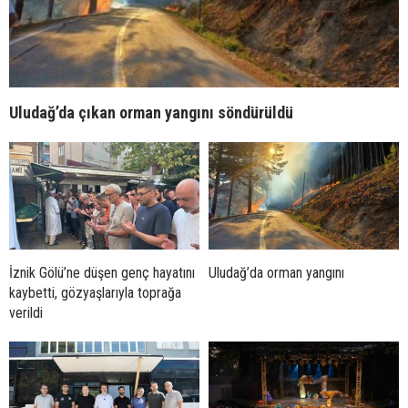
Uludağ’da çıkan orman yangını söndürüldü
İznik Gölü’ne düşen genç hayatını
Uludağ’da orman yangını
kaybetti, gözyaşlarıyla toprağa
verildi