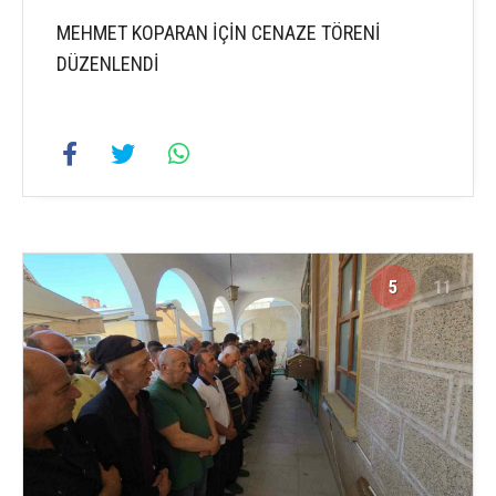
MEHMET KOPARAN İÇİN CENAZE TÖRENİ
DÜZENLENDİ
5
11