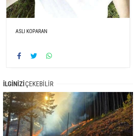
ASLI KOPARAN
İLGİNİZİ
ÇEKEBİLİR