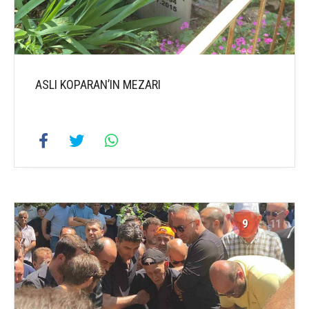
ASLI KOPARAN’IN MEZARI
9
11