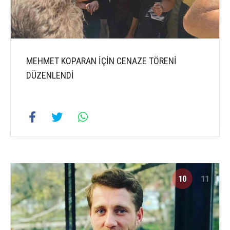
MEHMET KOPARAN İÇİN CENAZE TÖRENİ
DÜZENLENDİ
10
11