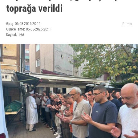
toprağa verildi
Giriş: 06-08-2026 20:11
Bursa
Güncelleme: 06-08-2026 20:11
Kaynak: İHA