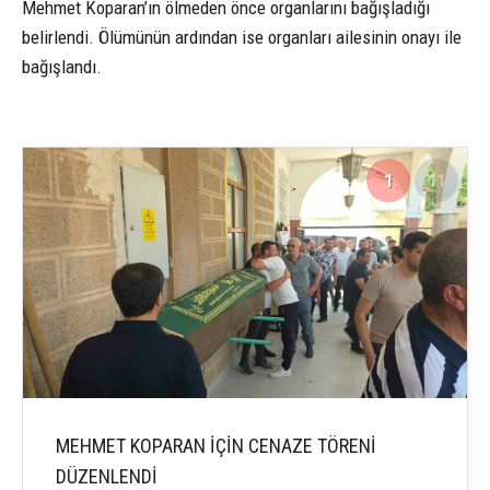
Mehmet Koparan’ın ölmeden önce organlarını bağışladığı
belirlendi. Ölümünün ardından ise organları ailesinin onayı ile
bağışlandı.
1
11
MEHMET KOPARAN İÇİN CENAZE TÖRENİ
DÜZENLENDİ