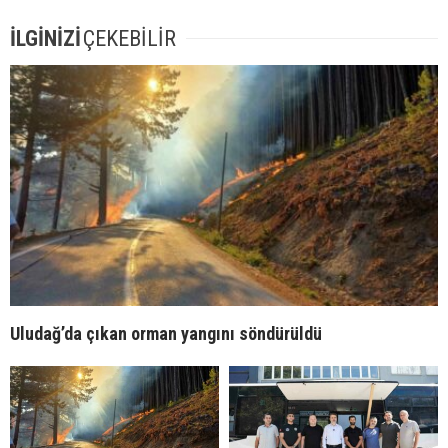
İLGİNİZİ
ÇEKEBİLİR
Uludağ’da çıkan orman yangını söndürüldü