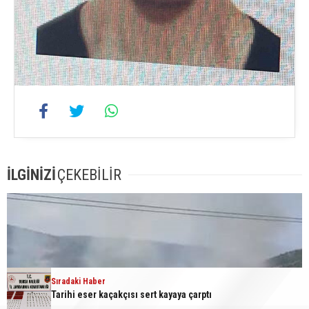
İLGİNİZİ
ÇEKEBİLİR
Sıradaki Haber
Sıradaki Haber
Tarihi eser kaçakçısı sert kayaya çarptı
Bursa’da zihinsel engelli adamdan haber alınamıyor