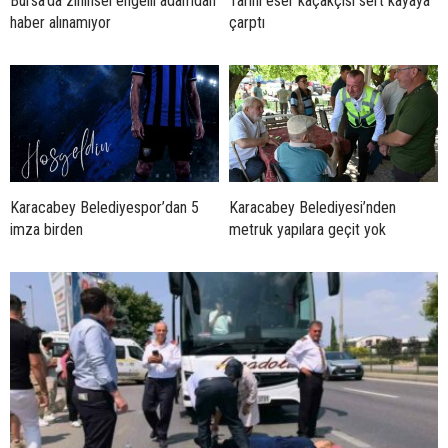
Bursa’da zihinsel engelli adamdan
Tarihi eser kaçakçısı sert kayaya
haber alınamıyor
çarptı
Karacabey Belediyespor’dan 5
Karacabey Belediyesi’nden
imza birden
metruk yapılara geçit yok