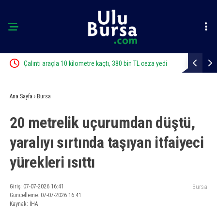
ı
Çalıntı araçla 10 kilometre kaçtı, 380 bin TL ceza yedi
Bursa’da zi
Ana Sayfa
›
Bursa
20 metrelik uçurumdan düştü,
yaralıyı sırtında taşıyan itfaiyeci
yürekleri ısıttı
Giriş: 07-07-2026 16:41
Bursa
Güncelleme: 07-07-2026 16:41
Kaynak: İHA