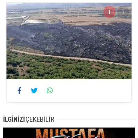
1
1
İLGİNİZİ
ÇEKEBİLİR