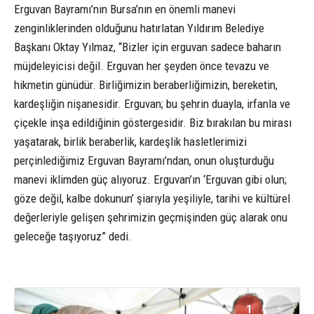
Erguvan Bayramı’nın Bursa’nın en önemli manevi
zenginliklerinden olduğunu hatırlatan Yıldırım Belediye
Başkanı Oktay Yılmaz, “Bizler için erguvan sadece baharın
müjdeleyicisi değil. Erguvan her şeyden önce tevazu ve
hikmetin günüdür. Birliğimizin beraberliğimizin, bereketin,
kardeşliğin nişanesidir. Erguvan; bu şehrin duayla, irfanla ve
çiçekle inşa edildiğinin göstergesidir. Biz bırakılan bu mirası
yaşatarak, birlik beraberlik, kardeşlik hasletlerimizi
perçinlediğimiz Erguvan Bayramı’ndan, onun oluşturduğu
manevi iklimden güç alıyoruz. Erguvan’ın ‘Erguvan gibi olun;
göze değil, kalbe dokunun’ şiarıyla yeşiliyle, tarihi ve kültürel
değerleriyle gelişen şehrimizin geçmişinden güç alarak onu
geleceğe taşıyoruz” dedi.
1
6