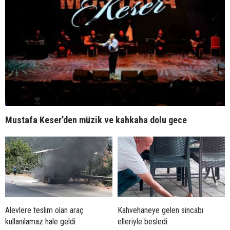
Mustafa Keser’den müzik ve kahkaha dolu gece
Alevlere teslim olan araç
Kahvehaneye gelen sincabı
kullanılamaz hale geldi
elleriyle besledi