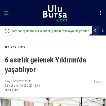
Karacabey’de makilik alandaki yangın fabrikaya ulaşmadan
Alevlere tes
söndürüldü
Ana Sayfa
›
Bursa
6 asırlık gelenek Yıldırım’da
yaşatılıyor
Giriş: 10-05-2025 15:40
Bursa
Güncelleme: 10-05-2025 15:40
Kaynak: İHA