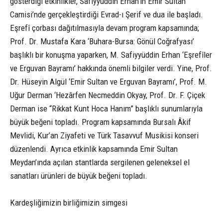
gösterdiği etkinlikler, Safiyyüddin Erhan’ın Emir Sultan
Camisi’nde gerçekleştirdiği Evrad-ı Şerif ve dua ile başladı.
Eşrefî çorbası dağıtılmasıyla devam program kapsamında;
Prof. Dr. Mustafa Kara ‘Buhara-Bursa: Gönül Coğrafyası’
başlıklı bir konuşma yaparken, M. Safiyyüddin Erhan ‘Eşrefîler
ve Erguvan Bayramı’ hakkında önemli bilgiler verdi. Yine, Prof.
Dr. Hüseyin Algül ‘Emir Sultan ve Erguvan Bayramı’, Prof. M.
Uğur Derman ‘Hezârfen Necmeddin Okyay, Prof. Dr. F. Çiçek
Derman ise “Rikkat Kunt Hoca Hanım” başlıklı sunumlarıyla
büyük beğeni topladı. Program kapsamında Bursalı Âkif
Mevlidi, Kur’an Ziyafeti ve Türk Tasavvuf Musikisi konseri
düzenlendi. Ayrıca etkinlik kapsamında Emir Sultan
Meydan’ında açılan stantlarda sergilenen geleneksel el
sanatları ürünleri de büyük beğeni topladı.
Kardeşliğimizin birliğimizin simgesi