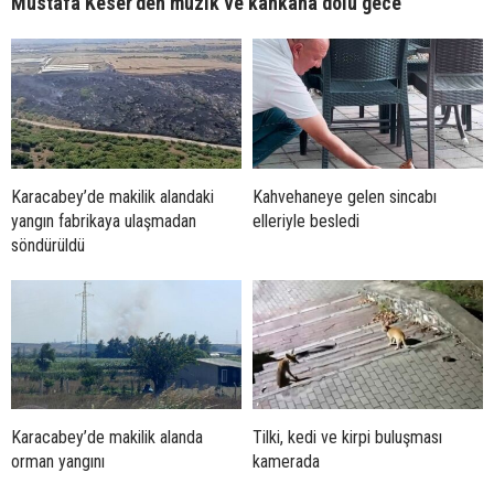
Mustafa Keser’den müzik ve kahkaha dolu gece
Karacabey’de makilik alandaki
Kahvehaneye gelen sincabı
yangın fabrikaya ulaşmadan
elleriyle besledi
söndürüldü
Karacabey’de makilik alanda
Tilki, kedi ve kirpi buluşması
orman yangını
kamerada