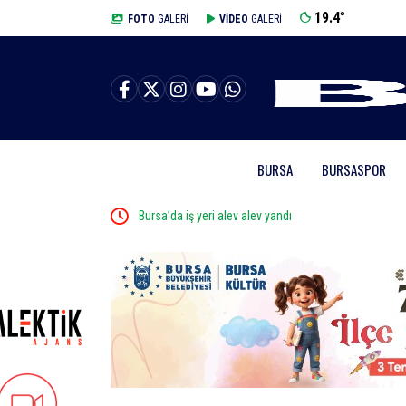
19.4
°
BURSA
FOTO
GALERİ
VİDEO
GALERİ
BURSA
BURSASPOR
ralandı
Bursa’da iş yeri alev alev yandı