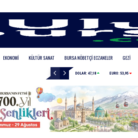
EKONOMI
KÜLTÜR SANAT
BURSA NÖBETÇI ECZANELER
GEZI
Elini spiral makinesine kaptırdı
DOLAR:
47,18
EURO:
53,95