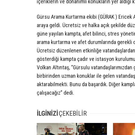
içeriklerin ve donanımlı konukların yer aldığı
Gürsu Arama Kurtarma ekibi (GÜRAK ) Ericek A
araya geldi. Ücretsiz ve halka açık şekilde düz
güne yayılan kampta, afet bilinci, stres yöneti
arama kurtarma ve afet durumlarında gerekli ol
Ücretsiz düzenlenen etkinliğe vatandaşlardan d
gösterdiği kampta çadır ve istasyon kurulumu g
Volkan Altıntaş, “Gürsulu vatandaşlarımızdan 
birbirinden uzman konuklar ile gelen vatandaş
aktarabilmekti. Bunu da başardık. Diğer kamp
çalışacağız” dedi.
İLGİNİZİ
ÇEKEBİLİR