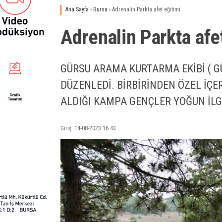
Ana Sayfa
›
Bursa
›
Adrenalin Parkta afet eğitimi
Adrenalin Parkta afe
GÜRSU ARAMA KURTARMA EKİBİ ( G
DÜZENLEDİ. BİRBİRİNDEN ÖZEL İÇ
ALDIĞI KAMPA GENÇLER YOĞUN İLG
Giriş: 14-08-2023 16:43