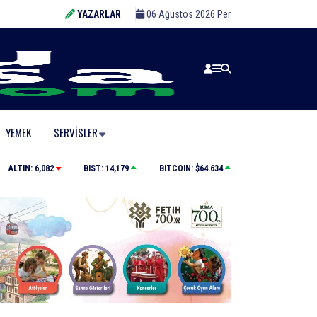
YAZARLAR
06 Ağustos 2026 Per
YEMEK
SERVISLER
Kamyona çarpan tırın kupası dorseden ayrıldı: 1 ağır y
ALTIN:
6,082
BIST:
14,179
BITCOIN:
$64.634