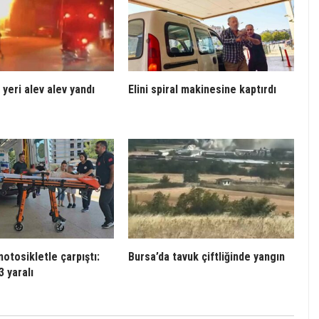
 yeri alev alev yandı
Elini spiral makinesine kaptırdı
otosikletle çarpıştı:
Bursa’da tavuk çiftliğinde yangın
3 yaralı