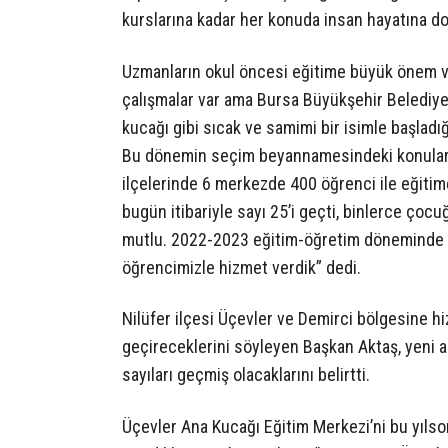
kurslarına kadar her konuda insan hayatına dok
Uzmanların okul öncesi eğitime büyük önem ver
çalışmalar var ama Bursa Büyükşehir Belediyesi
kucağı gibi sıcak ve samimi bir isimle başlad
Bu dönemin seçim beyannamesindeki konularda
ilçelerinde 6 merkezde 400 öğrenci ile eğitime
bugün itibariyle sayı 25’i geçti, binlerce çoc
mutlu. 2022-2023 eğitim-öğretim döneminde y
öğrencimizle hizmet verdik” dedi.
Nilüfer ilçesi Üçevler ve Demirci bölgesine h
geçireceklerini söyleyen Başkan Aktaş, yeni a
sayıları geçmiş olacaklarını belirtti.
Üçevler Ana Kucağı Eğitim Merkezi’ni bu yılso