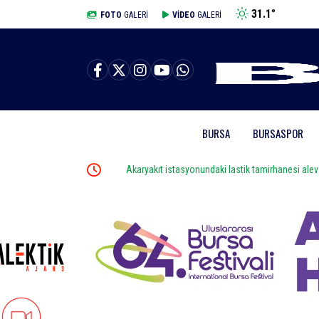
31.1
°
BURSA
FOTO
GALERİ
VİDEO
GALERİ
BURSA
BURSASPOR
ramı tamamlandı
Akaryakıt istasyonundaki lastik tamirhanesi alev alev