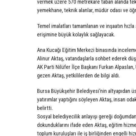
vermek üzere 570 metrekare taban alanda tek ka
yemekhane, teknik alanlar, müdür odası ve öğ
Temel imalatları tamamlanan ve inşaatın hızla
erişimine büyük kolaylık sağlayacak.
Ana Kucağı Eğitim Merkezi binasında incelem
Alinur Aktaş, vatandaşlarla sohbet ederek düş
AK Parti Nilüfer İlçe Başkanı Furkan Alpaslan, 
gezen Aktaş, yetkililerden de bilgi aldı.
Bursa Büyükşehir Belediyesi’nin altyapıdan ü
yatırımlar yaptığını söyleyen Aktaş, insan oda
belirtti.
Sosyal belediyecilik anlayışı gereği doğumda
dokunduklarını ifade eden Aktaş, eğitim hizme
toplum kuruluşları ile iş birliğinden engelli h