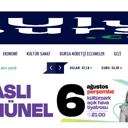
EKONOMI
KÜLTÜR SANAT
BURSA NÖBETÇI ECZANELER
GEZI
 yandı
Yıldırım’da çocuklar sporla büyüyor
DOLAR:
47,18
EURO:
53,95