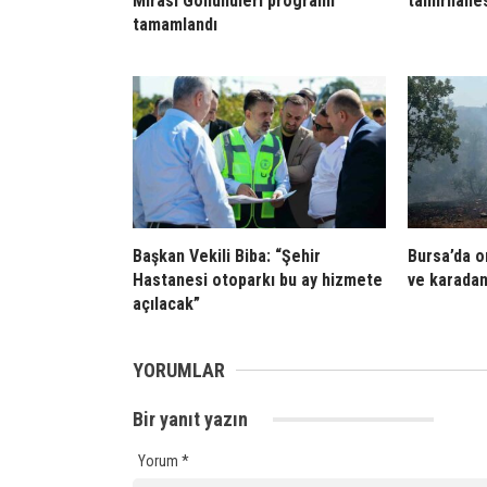
Mirası Gönüllüleri programı
tamirhanes
tamamlandı
Başkan Vekili Biba: “Şehir
Bursa’da o
Hastanesi otoparkı bu ay hizmete
ve karada
açılacak”
YORUMLAR
Bir yanıt yazın
Yorum
*