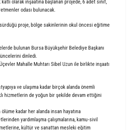
tlı olarak inşaatına başlanan projede, 6 adet sınıf,
retmenler odası bulunacak.
 sürdüğü proje, bölge sakinlerinin okul öncesi eğitime
elerde bulunan Bursa Büyükşehir Belediye Başkanı
üncelerini dinledi.
Üçevler Mahalle Muhtarı Sibel Uzun ile birlikte inşaatı
styapıya ve ulaşıma kadar birçok alanda önemli
klı hizmetlerin de yoğun bir şekilde devam ettiğini
n ölüme kadar her alanda insan hayatına
tlerinden yardımlaşma çalışmalarına, kamu-sivil
izmetlerine, kültür ve sanattan mesleki eğitim