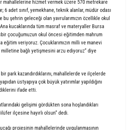
vler mahallelerine hizmet vermek üzere 570 metrekare
de; 6 adet sınıf, yemekhane, teknik alanlar, müdür odası
 bu şehrin geleceği olan yavrularımızın özellikle okul
. Ana kucaklarında tüm masraf ve materyaller Bursa
 Hiçbir çocuğumuzun okul öncesi eğitimden mahrum
la eğitim veriyoruz. Çocuklarımızın milli ve manevi
milletine bağlı yetişmesini arzu ediyoruz” diye
bir park kazandırdıklarını, mahallelerde ve ilçelerde
ltyapıdan üstyapıya çok büyük yatırımlar yapıldığını
klerini ifade etti.
atlarındaki gelişimi gördükten sona hoşlandıkları
lüfer ilçesine hayırlı olsun” dedi.
Kucağı projesinin mahallelerinde uygulanmasının