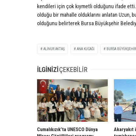
kendileri için çok kıymetli olduğunu ifade etti
olduğu bir mahalle olduklarını anlatan Uzun, 
olduğunu belirterek Bursa Büyükşehir Belediye
ALINUR AKTAŞ
ANA KUCAĞI
BURSA BÜYÜKŞEHIR
İLGİNİZİ
ÇEKEBİLİR
Cumalıkızık’ta UNESCO Dünya
Akaryakıt 