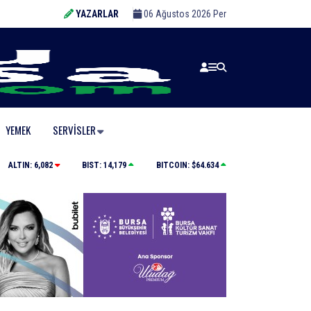
YAZARLAR
06 Ağustos 2026 Per
YEMEK
SERVISLER
Başkan Vekili Biba: “Şehir Hastanesi otoparkı bu ay 
ALTIN:
6,082
BIST:
14,179
BITCOIN:
$64.634