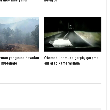
i alev alev yandı
büyüyor
rman yangınına havadan
Otomobil domuza çarptı; çarpma
n müdahale
anı araç kamerasında