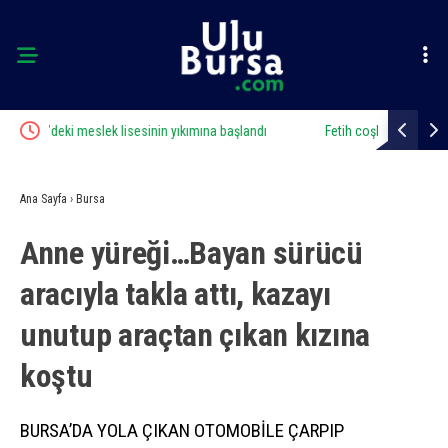
Fetih coşkusu Keles’e taşındı
Kaçak bina 
Ana Sayfa
›
Bursa
Anne yüreği…Bayan sürücü
aracıyla takla attı, kazayı
unutup araçtan çıkan kızına
koştu
BURSA’DA YOLA ÇIKAN OTOMOBİLE ÇARPIP