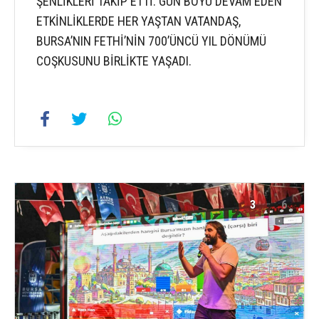
ŞENLİKLERİ TAKİP ETTİ. GÜN BOYU DEVAM EDEN
ETKİNLİKLERDE HER YAŞTAN VATANDAŞ,
BURSA’NIN FETHİ’NİN 700’ÜNCÜ YIL DÖNÜMÜ
COŞKUSUNU BİRLİKTE YAŞADI.
3
6