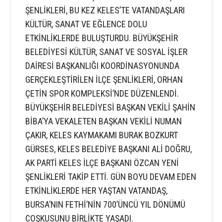
ŞENLİKLERİ, BU KEZ KELES’TE VATANDAŞLARI
KÜLTÜR, SANAT VE EĞLENCE DOLU
ETKİNLİKLERDE BULUŞTURDU. BÜYÜKŞEHİR
BELEDİYESİ KÜLTÜR, SANAT VE SOSYAL İŞLER
DAİRESİ BAŞKANLIĞI KOORDİNASYONUNDA
GERÇEKLEŞTİRİLEN İLÇE ŞENLİKLERİ, ORHAN
ÇETİN SPOR KOMPLEKSİ’NDE DÜZENLENDİ.
BÜYÜKŞEHİR BELEDİYESİ BAŞKAN VEKİLİ ŞAHİN
BİBA’YA VEKALETEN BAŞKAN VEKİLİ NUMAN
ÇAKIR, KELES KAYMAKAMI BURAK BOZKURT
GÜRSES, KELES BELEDİYE BAŞKANI ALİ DOĞRU,
AK PARTİ KELES İLÇE BAŞKANI ÖZCAN YENİ
ŞENLİKLERİ TAKİP ETTİ. GÜN BOYU DEVAM EDEN
ETKİNLİKLERDE HER YAŞTAN VATANDAŞ,
BURSA’NIN FETHİ’NİN 700’ÜNCÜ YIL DÖNÜMÜ
COŞKUSUNU BİRLİKTE YAŞADI.