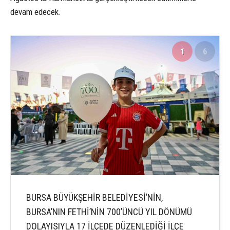
devam edecek.
1
6
BURSA BÜYÜKŞEHİR BELEDİYESİ’NİN,
BURSA’NIN FETHİ’NİN 700’ÜNCÜ YIL DÖNÜMÜ
DOLAYISIYLA 17 İLÇEDE DÜZENLEDİĞİ İLÇE