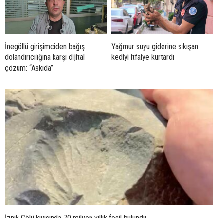
İnegöllü girişimciden bağış
Yağmur suyu giderine sıkışan
dolandırıcılığına karşı dijital
kediyi itfaiye kurtardı
çözüm: “Askıda”
İznik Gölü kıyısında 70 milyon yıllık fosil bulundu