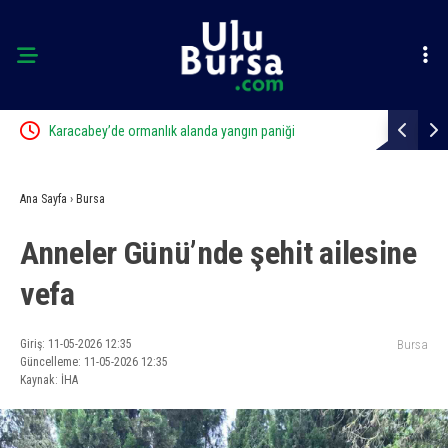
ft
Karacabey’de ormanlık alanda yangın paniği
Bursa’da sa
Ana Sayfa
›
Bursa
Anneler Günü’nde şehit ailesine
vefa
Giriş: 11-05-2026 12:35
Bursa
Güncelleme: 11-05-2026 12:35
Kaynak: İHA