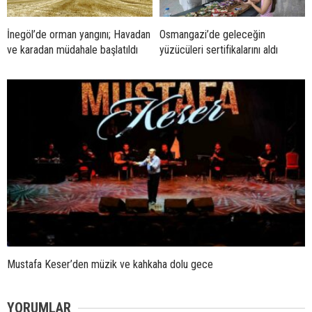
İnegöl’de orman yangını; Havadan
Osmangazi’de geleceğin
ve karadan müdahale başlatıldı
yüzücüleri sertifikalarını aldı
Mustafa Keser’den müzik ve kahkaha dolu gece
YORUMLAR