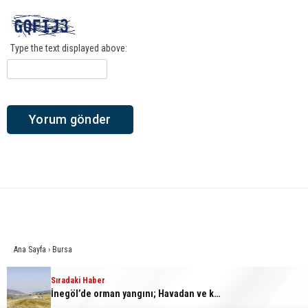
Type the text displayed above:
Ana Sayfa
›
Bursa
İnegöl’de orman yangını;
Sıradaki Haber
Sıradaki Haber
Bursa’da samanlık alevlere teslim oldu
İnegöl’de orman yangını; Havadan ve karadan müdahale başlatıldı