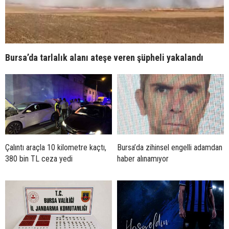
Bursa’da tarlalık alanı ateşe veren şüpheli yakalandı
Çalıntı araçla 10 kilometre kaçtı,
Bursa’da zihinsel engelli adamdan
380 bin TL ceza yedi
haber alınamıyor