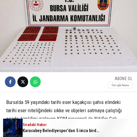
ABONE OL
Bursa’da 59 yaşındaki tarihi eser kaçakçısı şahıs elindeki
tarihi eser niteliğindeki sikke ve objeleri satmaya çalıştığı
sırada, kimliğini gizleyen KOM personeli ile Nilüfer Çalı
Sıradaki Haber
Sıradaki Haber
Sıradaki Haber
Jandarma Karakol Komutanlığı ekiplerinin ortak çalışması
Tarihi eser kaçakçısı sert kayaya çarptı
Bursa’da zihinsel engelli adamdan haber alınamıyor
Karacabey Belediyespor’dan 5 imza birden
sonucu suçüstü yakalandı.