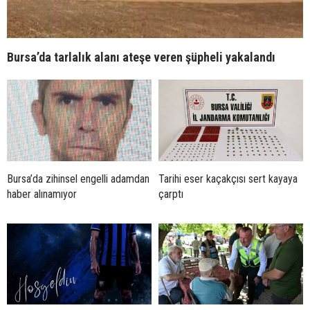
Bursa’da tarlalık alanı ateşe veren şüpheli yakalandı
Bursa’da zihinsel engelli adamdan
Tarihi eser kaçakçısı sert kayaya
haber alınamıyor
çarptı