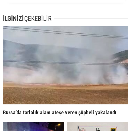
İLGİNİZİ
ÇEKEBİLİR
Bursa’da tarlalık alanı ateşe veren şüpheli yakalandı