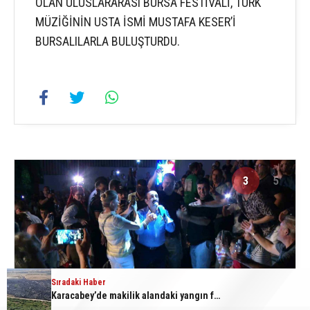
OLAN ULUSLARARASI BURSA FESTİVALİ, TÜRK
MÜZİĞİNİN USTA İSMİ MUSTAFA KESER’İ
BURSALILARLA BULUŞTURDU.
3
5
Sıradaki Haber
Karacabey’de makilik alandaki yangın fabrikaya ulaşmadan söndürüldü