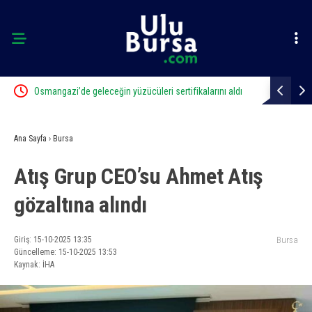
ahale
Osmangazi’de geleceğin yüzücüleri sertifikalarını aldı
Mustafa Ke
Ana Sayfa
›
Bursa
Atış Grup CEO’su Ahmet Atış
gözaltına alındı
Giriş: 15-10-2025 13:35
Bursa
Güncelleme: 15-10-2025 13:53
Kaynak: İHA