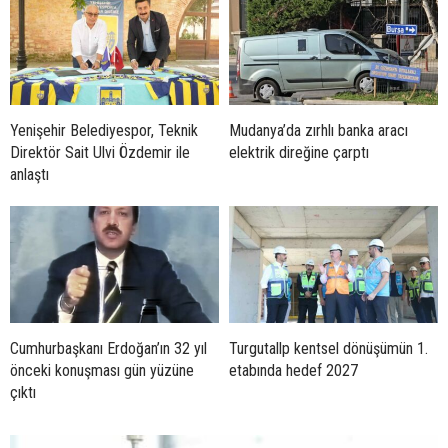
Yenişehir Belediyespor, Teknik
Mudanya’da zırhlı banka aracı
Direktör Sait Ulvi Özdemir ile
elektrik direğine çarptı
anlaştı
Cumhurbaşkanı Erdoğan’ın 32 yıl
Turgutallp kentsel dönüşümün 1.
önceki konuşması gün yüzüne
etabında hedef 2027
çıktı