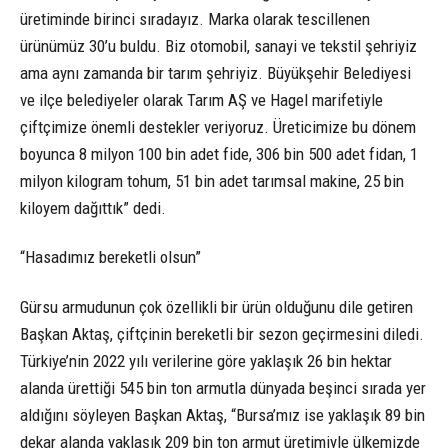
üretiminde birinci sıradayız. Marka olarak tescillenen
ürünümüz 30’u buldu. Biz otomobil, sanayi ve tekstil şehriyiz
ama aynı zamanda bir tarım şehriyiz. Büyükşehir Belediyesi
ve ilçe belediyeler olarak Tarım AŞ ve Hagel marifetiyle
çiftçimize önemli destekler veriyoruz. Üreticimize bu dönem
boyunca 8 milyon 100 bin adet fide, 306 bin 500 adet fidan, 1
milyon kilogram tohum, 51 bin adet tarımsal makine, 25 bin
kiloyem dağıttık” dedi.
“Hasadımız bereketli olsun”
Gürsu armudunun çok özellikli bir ürün olduğunu dile getiren
Başkan Aktaş, çiftçinin bereketli bir sezon geçirmesini diledi.
Türkiye’nin 2022 yılı verilerine göre yaklaşık 26 bin hektar
alanda ürettiği 545 bin ton armutla dünyada beşinci sırada yer
aldığını söyleyen Başkan Aktaş, “Bursa’mız ise yaklaşık 89 bin
dekar alanda yaklaşık 209 bin ton armut üretimiyle ülkemizde