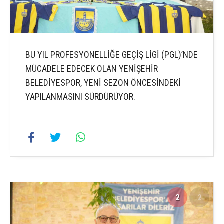
BU YIL PROFESYONELLİĞE GEÇİŞ LİGİ (PGL)’NDE
MÜCADELE EDECEK OLAN YENİŞEHİR
BELEDİYESPOR, YENİ SEZON ÖNCESİNDEKİ
YAPILANMASINI SÜRDÜRÜYOR.
2
2