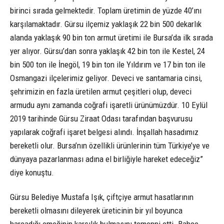
birinci sırada gelmektedir. Toplam üretimin de yüzde 40’ını
karşılamaktadır. Gürsu ilçemiz yaklaşık 22 bin 500 dekarlık
alanda yaklaşık 90 bin ton armut üretimi ile Bursa’da ilk sırada
yer alıyor. Gürsu’dan sonra yaklaşık 42 bin ton ile Kestel, 24
bin 500 ton ile İnegöl, 19 bin ton ile Yıldırım ve 17 bin ton ile
Osmangazi ilçelerimiz geliyor. Deveci ve santamaria cinsi,
şehrimizin en fazla üretilen armut çeşitleri olup, deveci
armudu aynı zamanda coğrafi işaretli ürünümüzdür. 10 Eylül
2019 tarihinde Gürsu Ziraat Odası tarafından başvurusu
yapılarak coğrafi işaret belgesi alındı. İnşallah hasadımız
bereketli olur. Bursa’nın özellikli ürünlerinin tüm Türkiye’ye ve
dünyaya pazarlanması adına el birliğiyle hareket edeceğiz”
diye konuştu.
Gürsu Belediye Mustafa Işık, çiftçiye armut hasatlarının
bereketli olmasını dileyerek üreticinin bir yıl boyunca
harcadığı emeğinin karşılık bulmasını temenni etti. Bahçe