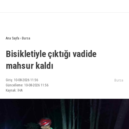
Ana Sayfa
›
Bursa
Bisikletiyle çıktığı vadide
mahsur kaldı
Giriş: 10-08-2026 11:56
Bursa
Güncelleme: 10-08-2026 11:56
Kaynak: İHA