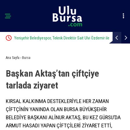
Yenişehir Belediyespor, Teknik Direktör Sait Ulvi Özdemir ile
Bisikletiyle
anlaştı
Ana Sayfa
›
Bursa
Başkan Aktaş’tan çiftçiye
tarlada ziyaret
KIRSAL KALKINMA DESTEKLERİYLE HER ZAMAN
ÇİFTÇİNİN YANINDA OLAN BURSA BÜYÜKŞEHİR
BELEDİYE BAŞKANI ALİNUR AKTAŞ, BU KEZ GÜRSU’DA
ARMUT HASADI YAPAN ÇİFTÇİLERİ ZİYARET ETTİ,