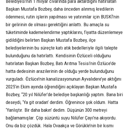
Belediyesi’nin 1 milyar civarında para aktardığını hatırlatan
Başkan Mustafa Bozbey, daha önceden alınmış kredilerin
ödenmesi, rutin işlerin yapılması ve yatırımlar için BUSKİ’nin
bir gelirinin de olması gerektiğini anlattı. Bu amaçla su
tüketiminde kademelendirme yaptıklarını, fiyatta düzenlemeye
gidildiğini belirten Başkan Mustafa Bozbey, ilçe
belediyelerinin bu süreçte katı atık bedelleriyle ilgili talepte
bulunduğunu da hatırlattı. Kendisinin Özlüceli olduğunu
hatırlatan Başkan Bozbey, Batı Arıtma Tesisi’nin Özlüce’de
hatta dedesinin arazilerinin de olduğu yerde bulunduğunu
vurguladı. Özlüce’nin kanalizasyonunun Ayvalıdere’ye aktığını
2025’in Ekim ayında öğrendiğini açıklayan Başkan Mustafa
Bozbey, “20 yıl Nilüfer’de belediye başkanlığı yaptım. Bana biri
deseydi, ‘Ya git oradan’ derdim. Öğrenince şok oldum. Hatta
‘Yanlıştır. Bir daha bakın’ dedim. Düşünün 300 metreyi
bağlamamışlar. Çöp süzüntü suyu Nilüfer Çayı’na akıyordu.
Onu da biz çözdük. Hala Ovaakça ve Görükle’nin bir kısmı