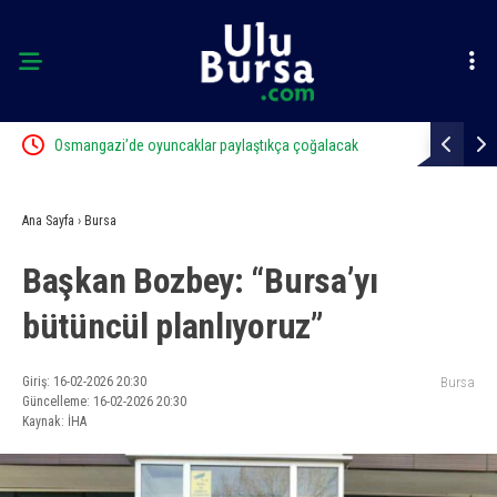
Osmangazi’de oyuncaklar paylaştıkça çoğalacak
Yıldırım’da
Ana Sayfa
›
Bursa
Başkan Bozbey: “Bursa’yı
bütüncül planlıyoruz”
Giriş: 16-02-2026 20:30
Bursa
Güncelleme: 16-02-2026 20:30
Kaynak: İHA