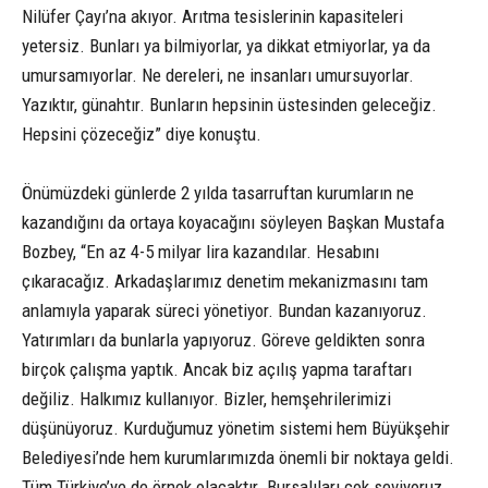
Nilüfer Çayı’na akıyor. Arıtma tesislerinin kapasiteleri
yetersiz. Bunları ya bilmiyorlar, ya dikkat etmiyorlar, ya da
umursamıyorlar. Ne dereleri, ne insanları umursuyorlar.
Yazıktır, günahtır. Bunların hepsinin üstesinden geleceğiz.
Hepsini çözeceğiz” diye konuştu.
Önümüzdeki günlerde 2 yılda tasarruftan kurumların ne
kazandığını da ortaya koyacağını söyleyen Başkan Mustafa
Bozbey, “En az 4-5 milyar lira kazandılar. Hesabını
çıkaracağız. Arkadaşlarımız denetim mekanizmasını tam
anlamıyla yaparak süreci yönetiyor. Bundan kazanıyoruz.
Yatırımları da bunlarla yapıyoruz. Göreve geldikten sonra
birçok çalışma yaptık. Ancak biz açılış yapma taraftarı
değiliz. Halkımız kullanıyor. Bizler, hemşehrilerimizi
düşünüyoruz. Kurduğumuz yönetim sistemi hem Büyükşehir
Belediyesi’nde hem kurumlarımızda önemli bir noktaya geldi.
Tüm Türkiye’ye de örnek olacaktır. Bursalıları çok seviyoruz.