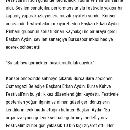
Festivali’nin son gününde RednBlack, Tuana ve Pinhani sahne
aldı. Sevilen sanatçılar, performanslarıyla festivale yakışır bir
kapanış yaparak izleyicilere müzik ziyafeti sundu. Konser
öncesinde festival alanını ziyaret eden Başkan Erkan Aydın,
Pinhani grubunun solisti Sinan Kaynakçı ile bir araya geldi.
Başkan Aydın, sevilen sanatçıya Bursaspor atkısı hediye
ederek sohbet etti.
“Bu tabloyu görmekten büyük mutluluk duyduk”
Konser öncesinde sahneye çıkarak Bursalılara seslenen
Osmangazi Belediye Başkanı Erkan Aydın, Bursa Kahve
Festivali’nin bu yıl ilk kez düzenlendiğini kaydetti. Festivale
gösterilen yoğun ilginin ve alınan güzel geri dönüşlerin
kendilerini çok mutlu ettiğini belirten Başkan Aydın “Bu
organizasyonu geleneksel hale getirmeyi hedefliyoruz.
Festivalimizi her gün yaklaşık 10 bin kişi ziyaret etti. Her