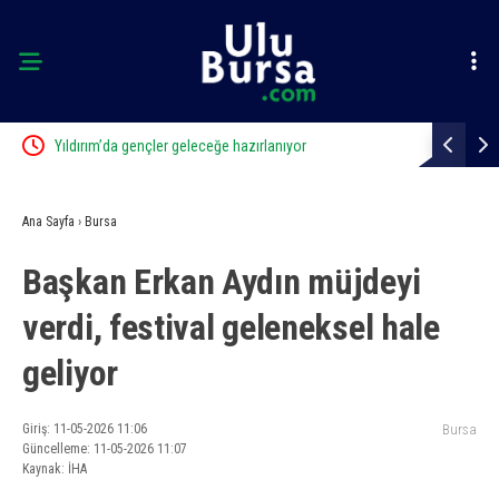
Yıldırım’da gençler geleceğe hazırlanıyor
Başkan Erca
manevi değe
Ana Sayfa
›
Bursa
Başkan Erkan Aydın müjdeyi
verdi, festival geleneksel hale
geliyor
Giriş: 11-05-2026 11:06
Bursa
Güncelleme: 11-05-2026 11:07
Kaynak: İHA