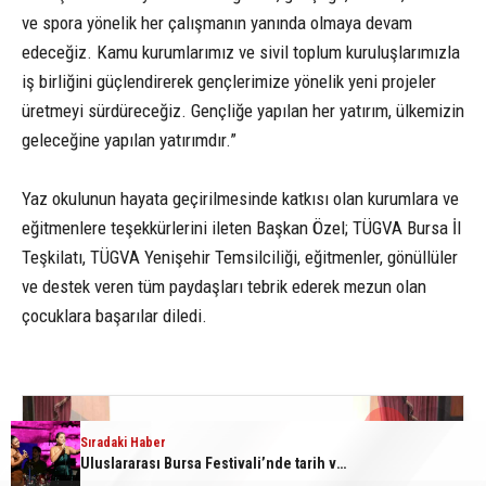
ve spora yönelik her çalışmanın yanında olmaya devam
edeceğiz. Kamu kurumlarımız ve sivil toplum kuruluşlarımızla
iş birliğini güçlendirerek gençlerimize yönelik yeni projeler
üretmeyi sürdüreceğiz. Gençliğe yapılan her yatırım, ülkemizin
geleceğine yapılan yatırımdır.”
Yaz okulunun hayata geçirilmesinde katkısı olan kurumlara ve
eğitmenlere teşekkürlerini ileten Başkan Özel; TÜGVA Bursa İl
Teşkilatı, TÜGVA Yenişehir Temsilciliği, eğitmenler, gönüllüler
ve destek veren tüm paydaşları tebrik ederek mezun olan
çocuklara başarılar diledi.
1
4
Sıradaki Haber
Sıradaki Haber
Uluslararası Bursa Festivali’nde tarih ve müzik buluştu
Başkan Ercan Özel: Türkiye’nin en büyük gücü milli ve manevi değerlerle yetişen nesillerdir