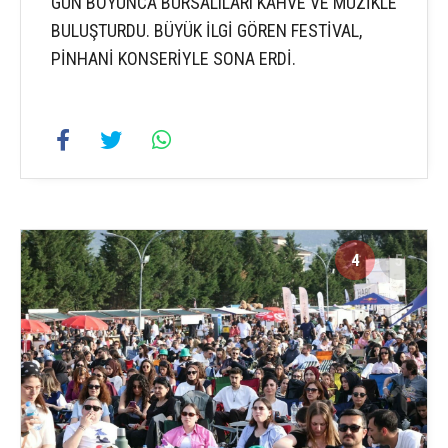
GÜN BOYUNCA BURSALILARI KAHVE VE MÜZİKLE
BULUŞTURDU. BÜYÜK İLGİ GÖREN FESTİVAL,
PİNHANİ KONSERİYLE SONA ERDİ.
4
5