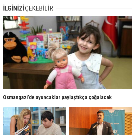
İLGİNİZİ
ÇEKEBİLİR
Osmangazi’de oyuncaklar paylaştıkça çoğalacak