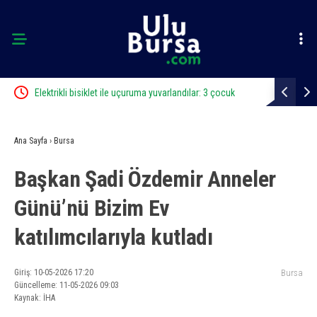
cü
Elektrikli bisiklet ile uçuruma yuvarlandılar: 3 çocuk
Bursa’da iş 
yaralandı
Ana Sayfa
›
Bursa
Başkan Şadi Özdemir Anneler
Günü’nü Bizim Ev
katılımcılarıyla kutladı
Giriş: 10-05-2026 17:20
Bursa
Güncelleme: 11-05-2026 09:03
Kaynak: İHA