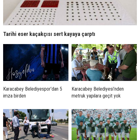
Tarihi eser kaçakçısı sert kayaya çarptı
Karacabey Belediyespor’dan 5
Karacabey Belediyesi’nden
imza birden
metruk yapılara geçit yok