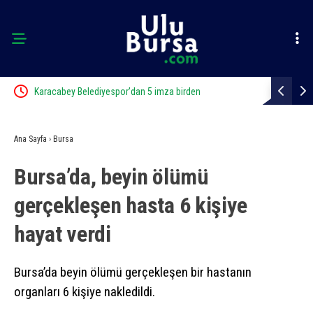
Karacabey Belediyespor’dan 5 imza birden
Karacabey B
Ana Sayfa
›
Bursa
Bursa’da, beyin ölümü
gerçekleşen hasta 6 kişiye
hayat verdi
Bursa’da beyin ölümü gerçekleşen bir hastanın
organları 6 kişiye nakledildi.