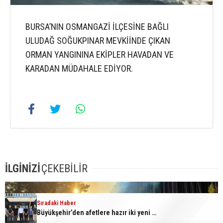
BURSA’NIN OSMANGAZİ İLÇESİNE BAĞLI
ULUDAĞ SOĞUKPINAR MEVKİİNDE ÇIKAN
ORMAN YANGININA EKİPLER HAVADAN VE
KARADAN MÜDAHALE EDİYOR.
İLGİNİZİ
ÇEKEBİLİR
Sıradaki Haber
Sıradaki Haber
Uludağ’da orman yangını
Büyükşehir’den afetlere hazır iki yeni mobil araç