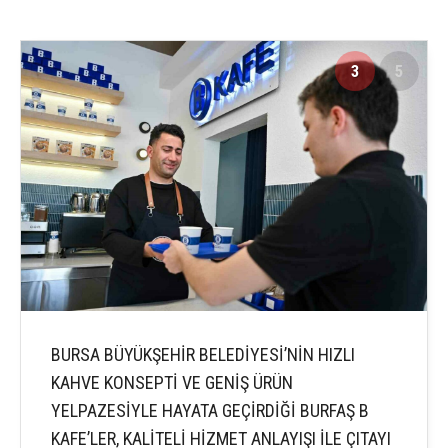
3
5
BURSA BÜYÜKŞEHİR BELEDİYESİ’NİN HIZLI
KAHVE KONSEPTİ VE GENİŞ ÜRÜN
YELPAZESİYLE HAYATA GEÇİRDİĞİ BURFAŞ B
KAFE’LER, KALİTELİ HİZMET ANLAYIŞI İLE ÇITAYI