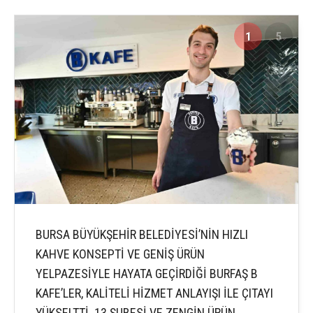
1
5
BURSA BÜYÜKŞEHİR BELEDİYESİ’NİN HIZLI
KAHVE KONSEPTİ VE GENİŞ ÜRÜN
YELPAZESİYLE HAYATA GEÇİRDİĞİ BURFAŞ B
KAFE’LER, KALİTELİ HİZMET ANLAYIŞI İLE ÇITAYI
YÜKSELTTİ. 13 ŞUBESİ VE ZENGİN ÜRÜN