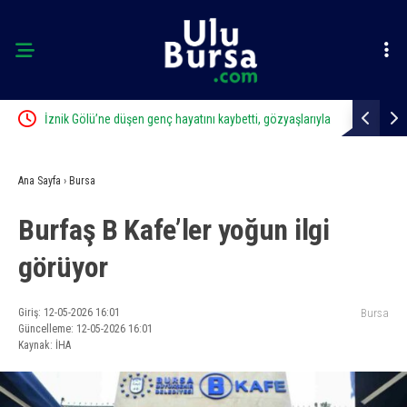
İznik Gölü’ne düşen genç hayatını kaybetti, gözyaşlarıyla
Uludağ’da 
toprağa verildi
Ana Sayfa
›
Bursa
Burfaş B Kafe’ler yoğun ilgi
görüyor
Giriş: 12-05-2026 16:01
Bursa
Güncelleme: 12-05-2026 16:01
Kaynak: İHA