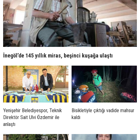
İnegöl’de 145 yıllık miras, beşinci kuşağa ulaştı
Yenişehir Belediyespor, Teknik
Bisikletiyle çıktığı vadide mahsur
Direktör Sait Ulvi Özdemir ile
kaldı
anlaştı