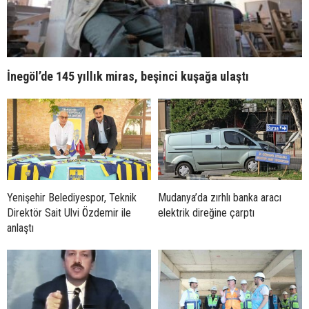
İnegöl’de 145 yıllık miras, beşinci kuşağa ulaştı
Yenişehir Belediyespor, Teknik
Mudanya’da zırhlı banka aracı
Direktör Sait Ulvi Özdemir ile
elektrik direğine çarptı
anlaştı