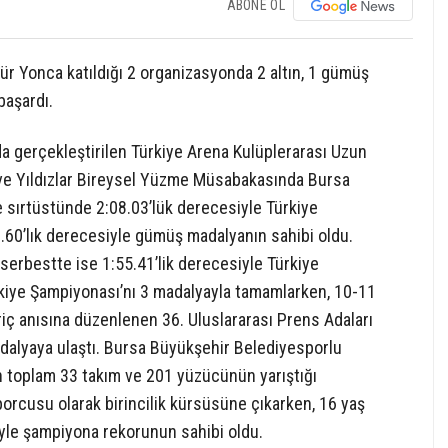
ABONE OL
 Yonca katıldığı 2 organizasyonda 2 altın, 1 gümüş
başardı.
da gerçekleştirilen Türkiye Arena Kulüplerarası Uzun
ve Yıldızlar Bireysel Yüzme Müsabakasında Bursa
sırtüstünde 2:08.03’lük derecesiyle Türkiye
60’lık derecesiyle gümüş madalyanın sahibi oldu.
erbestte ise 1:55.41’lik derecesiyle Türkiye
rkiye Şampiyonası’nı 3 madalyayla tamamlarken, 10-11
iç anısına düzenlenen 36. Uluslararası Prens Adaları
dalyaya ulaştı. Bursa Büyükşehir Belediyesporlu
n toplam 33 takım ve 201 yüzücünün yarıştığı
orcusu olarak birincilik kürsüsüne çıkarken, 16 yaş
iyle şampiyona rekorunun sahibi oldu.