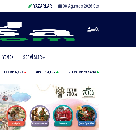
YAZARLAR
08 Ağustos 2026 Cts
YEMEK
SERVISLER
Tarihi eser kaçakçısı sert kayaya çarptı
ALTIN:
6,082
BIST:
14,179
BITCOIN:
$64.634