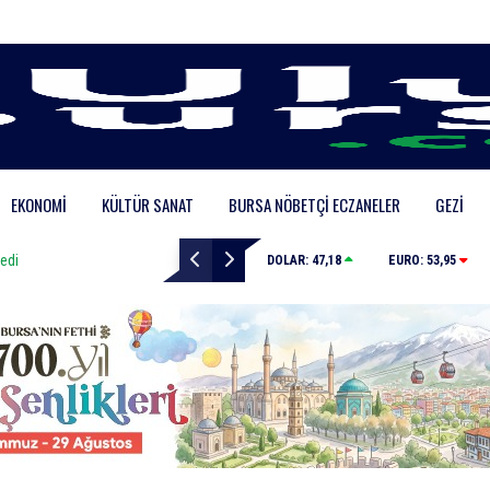
EKONOMI
KÜLTÜR SANAT
BURSA NÖBETÇI ECZANELER
GEZI
Bursa’da zihinsel engelli adamdan haber alınamıyor
DOLAR:
47,18
EURO:
53,95