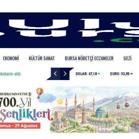
EKONOMI
KÜLTÜR SANAT
BURSA NÖBETÇI ECZANELER
GEZI
Mustafa Keser’den müzik ve kahkaha dolu gece
DOLAR:
47,18
EURO:
53,95