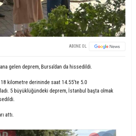
ABONE OL
na gelen deprem, Bursa’dan da hissedildi.
 18 kilometre derininde saat 14.55’te 5.0
adı. 5 büyüklüğündeki deprem, İstanbul başta olmak
sedildi.
ı attı.