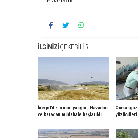
HİSSEDİLDİ.
İLGİNİZİ
ÇEKEBİLİR
İnegöl’de orman yangını; Havadan
Osmangazi
ve karadan müdahale başlatıldı
yüzücüleri 