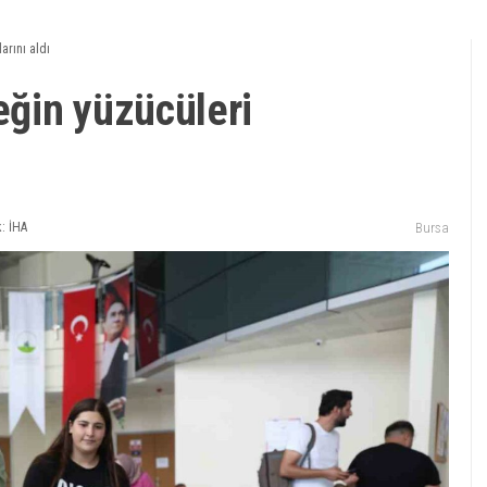
arını aldı
ğin yüzücüleri
: İHA
Bursa