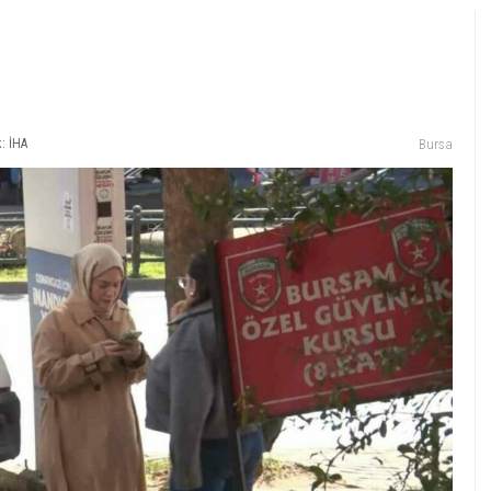
: İHA
Bursa