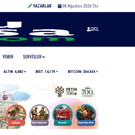
YAZARLAR
08 Ağustos 2026 Cts
YEMEK
SERVISLER
Karacabey’de makilik alandaki yangın fabrikaya ula
ALTIN:
6,082
BIST:
14,179
BITCOIN:
$64.634