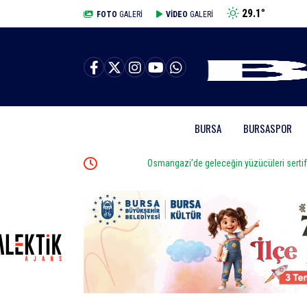
29.1
°
BURSA
FOTO
GALERİ
VİDEO
GALERİ
BURSA
BURSASPOR
e başlatıldı
Osmangazi’de geleceğin yüzücüleri sertifikalarını aldı