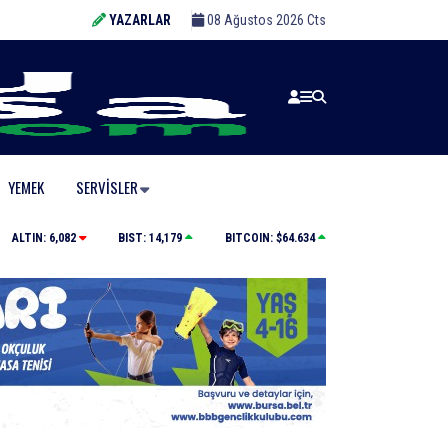
YAZARLAR
08 Ağustos 2026 Cts
YEMEK
SERVISLER
Büyükşehir Harmancık’ta da yolları yeniliyor
ALTIN:
6,082
BIST:
14,179
BITCOIN:
$64.634