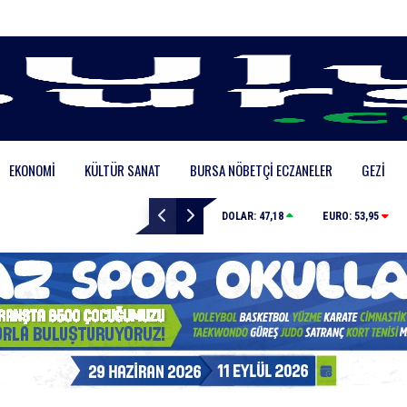
EKONOMI
KÜLTÜR SANAT
BURSA NÖBETÇI ECZANELER
GEZI
Tilki, kedi ve kirpi buluşması kamerada
DOLAR:
47,18
EURO:
53,95