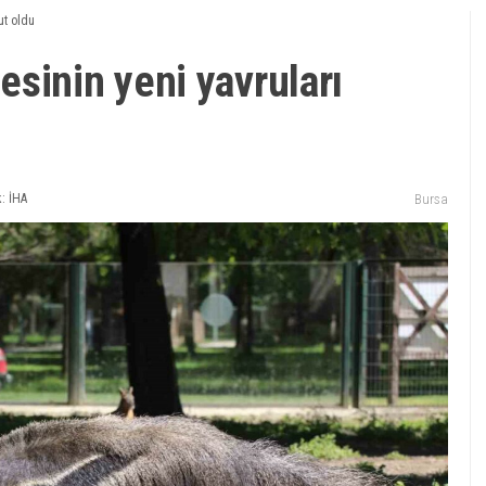
ut oldu
sinin yeni yavruları
: İHA
Bursa