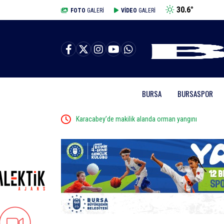
30.6
°
BURSA
FOTO
GALERİ
VİDEO
GALERİ
BURSA
BURSASPOR
Karacabey’de makilik alanda orman yangını