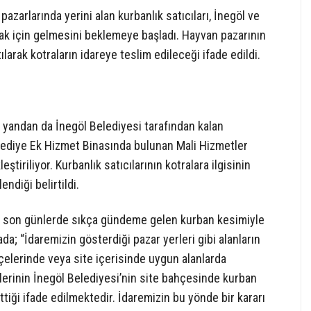
zarlarında yerini alan kurbanlık satıcıları, İnegöl ve
ak için gelmesini beklemeye başladı. Hayvan pazarının
rak kotraların idareye teslim edileceği ifade edildi.
r yandan da İnegöl Belediyesi tarafından kalan
elediye Ek Hizmet Binasında bulunan Mali Hizmetler
tiriliyor. Kurbanlık satıcılarının kotralara ilgisinin
ndiği belirtildi.
si son günlerde sıkça gündeme gelen kurban kesimiyle
mada; “İdaremizin gösterdiği pazar yerleri gibi alanların
çelerinde veya site içerisinde uygun alanlarda
mlerinin İnegöl Belediyesi’nin site bahçesinde kurban
iği ifade edilmektedir. İdaremizin bu yönde bir kararı