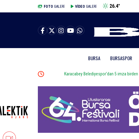
26.4
°
BURSA
FOTO
GALERİ
VİDEO
GALERİ
BURSA
BURSASPOR
Karacabey Belediyespor’dan 5 imza birden