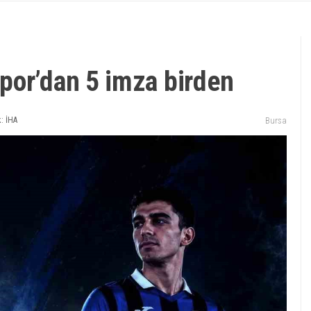
por’dan 5 imza birden
: İHA
Bursa