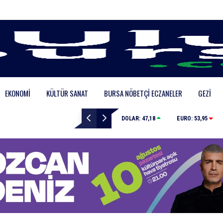
EKONOMI
KÜLTÜR SANAT
BURSA NÖBETÇI ECZANELER
GEZI
Karacabey Belediyesi’nden metruk yapılara geçit yok
DOLAR:
47,18
EURO:
53,95