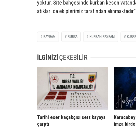
yoktur. Site bahçesinde kurban kesen vatanda
atıkları da ekiplerimiz tarafından alınmaktadır” 
BAYRAM
BURSA
KURBAN BAYRAM
KURB
İLGİNİZİ
ÇEKEBİLİR
Tarihi eser kaçakçısı sert kayaya
Karacabey 
çarptı
imza birde