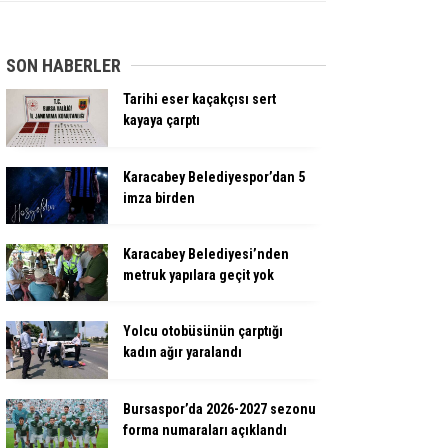
SON HABERLER
Tarihi eser kaçakçısı sert
kayaya çarptı
Karacabey Belediyespor’dan 5
imza birden
Karacabey Belediyesi’nden
metruk yapılara geçit yok
Yolcu otobüsünün çarptığı
kadın ağır yaralandı
Bursaspor’da 2026-2027 sezonu
forma numaraları açıklandı