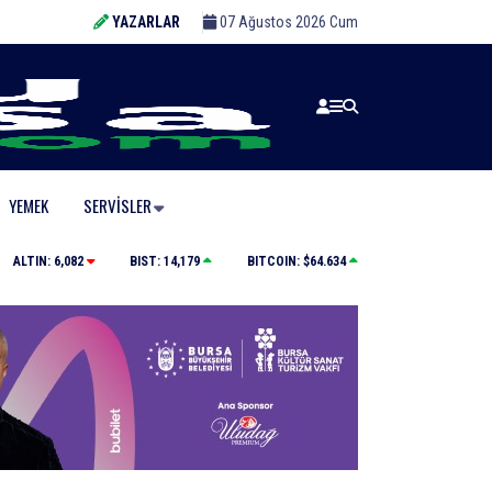
YAZARLAR
07 Ağustos 2026 Cum
YEMEK
SERVISLER
Yolcu otobüsünün çarptığı kadın ağır yaralandı
ALTIN:
6,082
BIST:
14,179
BITCOIN:
$64.634