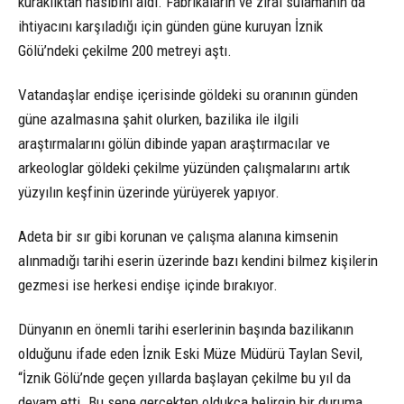
kuraklıktan nasibini aldı. Fabrikaların ve zirai sulamanın da
ihtiyacını karşıladığı için günden güne kuruyan İznik
Gölü’ndeki çekilme 200 metreyi aştı.
Vatandaşlar endişe içerisinde göldeki su oranının günden
güne azalmasına şahit olurken, bazilika ile ilgili
araştırmalarını gölün dibinde yapan araştırmacılar ve
arkeologlar göldeki çekilme yüzünden çalışmalarını artık
yüzyılın keşfinin üzerinde yürüyerek yapıyor.
Adeta bir sır gibi korunan ve çalışma alanına kimsenin
alınmadığı tarihi eserin üzerinde bazı kendini bilmez kişilerin
gezmesi ise herkesi endişe içinde bırakıyor.
Dünyanın en önemli tarihi eserlerinin başında bazilikanın
olduğunu ifade eden İznik Eski Müze Müdürü Taylan Sevil,
“İznik Gölü’nde geçen yıllarda başlayan çekilme bu yıl da
devam etti. Bu sene gerçekten oldukça belirgin bir duruma