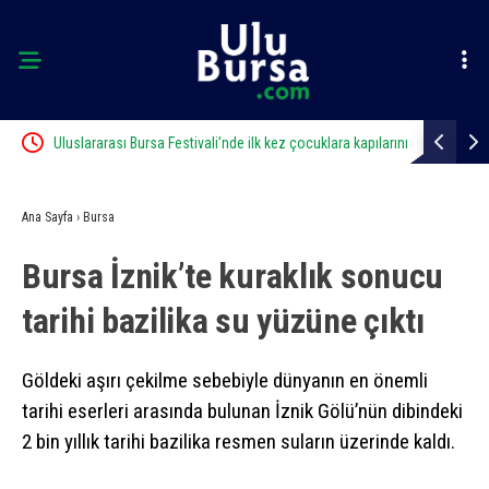
Uluslararası Bursa Festivali’nde ilk kez çocuklara kapılarını
Otluk aland
açtı
Ana Sayfa
›
Bursa
Bursa İznik’te kuraklık sonucu
tarihi bazilika su yüzüne çıktı
Göldeki aşırı çekilme sebebiyle dünyanın en önemli
tarihi eserleri arasında bulunan İznik Gölü’nün dibindeki
2 bin yıllık tarihi bazilika resmen suların üzerinde kaldı.