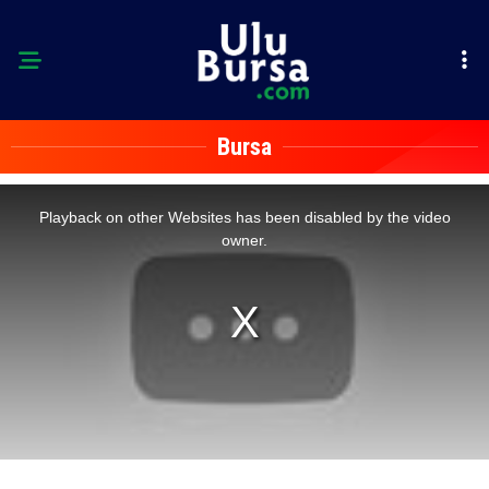
Bursa
This
is
a
Playback on other Websites has been disabled by the video
modal
window.
owner.