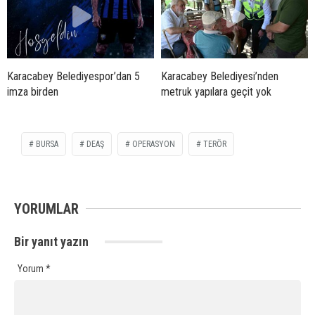
Karacabey Belediyespor’dan 5
Karacabey Belediyesi’nden
imza birden
metruk yapılara geçit yok
BURSA
DEAŞ
OPERASYON
TERÖR
YORUMLAR
Bir yanıt yazın
Yorum
*