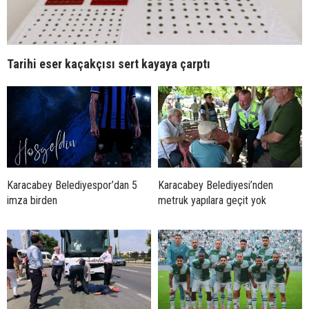
Tarihi eser kaçakçısı sert kayaya çarptı
Karacabey Belediyespor’dan 5
Karacabey Belediyesi’nden
imza birden
metruk yapılara geçit yok