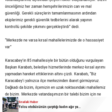
önceliğimiz her zaman hemşehrilerimizin can ve mal
güvenliği. Gerekli süreçlerin tamamlanmasının ardından
ekiplerimiz gerekli güvenlik tedbirlerini alarak yapının
kontrollü şekilde yıkımını gerçekleştirdi” dedi.
“Merkezde ne varsa kırsal mahallelerimizde de o hassasiyet
var”
Karacabey’in 85 mahallesiyle bir bütün olduğunu vurgulayan
Başkan Karabatı, belediye hizmetlerinde merkez-kırsal ayrımı
yapmadan hareket ettiklerinin altını çizdi. Karabatı, “Biz
Karacabey’i yalnızca ilçe merkezinden ibaret görmüyoruz.
Dağkadı da bizim, ilçemizin en uzak noktasındaki mahallemiz
de bizim. Merkezde vatandaşımızın bir talebi bizim için ne
kadar önemliyse kırsal mahallelerimizde yaşayan
Sıradaki Haber
Yolcu otobüsünün çarptığı kadın ağır yaralandı
hemşehrilerimizin talepleri de aynı derecede önemli. Sahada