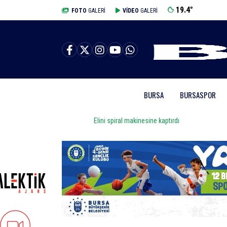
19.4
°
BURSA
FOTO
GALERİ
VİDEO
GALERİ
BURSA
BURSASPOR
Elini spiral makinesine kaptırdı