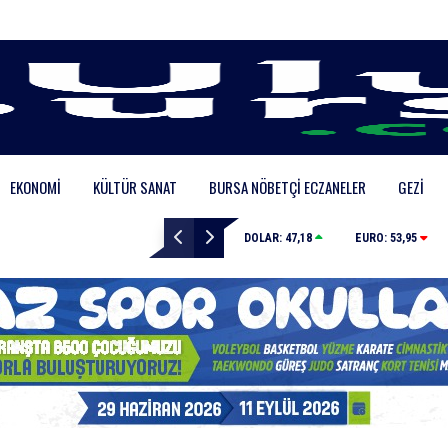
EKONOMI
KÜLTÜR SANAT
BURSA NÖBETÇI ECZANELER
GEZI
Kamyona çarpan tırın kupası dorseden ayrıldı: 1 ağır y
DOLAR:
47,18
EURO:
53,95