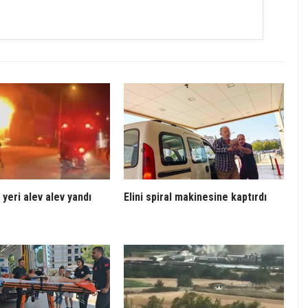
 yeri alev alev yandı
Elini spiral makinesine kaptırdı