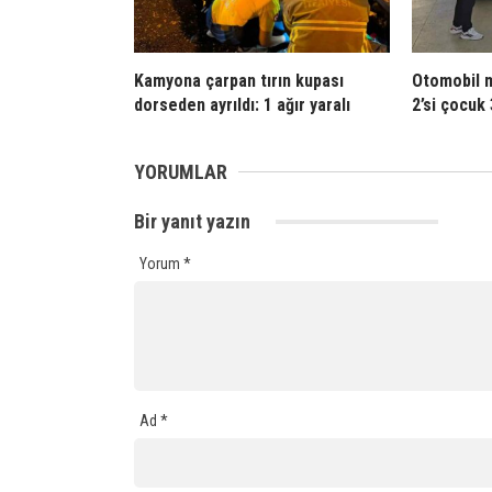
Kamyona çarpan tırın kupası
Otomobil m
dorseden ayrıldı: 1 ağır yaralı
2’si çocuk 
YORUMLAR
Bir yanıt yazın
Yorum
*
Ad
*