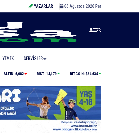
YAZARLAR
06 Ağustos 2026 Per
YEMEK
SERVISLER
aralı
Otomobil motosikletle çarpıştı: 2’si çocuk 3 yaralı
ALTIN:
6,082
BIST:
14,179
BITCOIN:
$64.634