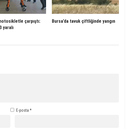
otosikletle çarpıştı:
Bursa’da tavuk çiftliğinde yangın
3 yaralı
E-posta
*