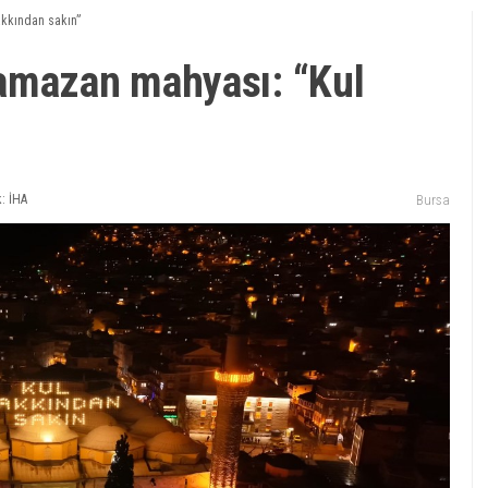
kkından sakın”
amazan mahyası: “Kul
: İHA
Bursa