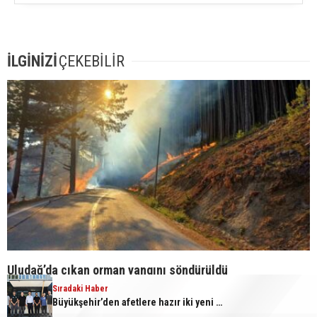
İLGİNİZİ
ÇEKEBİLİR
Uludağ’da çıkan orman yangını söndürüldü
Sıradaki Haber
Büyükşehir’den afetlere hazır iki yeni mobil araç