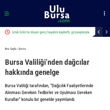
İznik Gölü’ne düşen genç hayatını kaybetti, gözyaşlarıyla
Uludağ’da 
toprağa verildi
Ana Sayfa
›
Bursa
Bursa Valiliği’nden dağcılar
hakkında genelge
Bursa Valiliği tarafından, “Dağcılık Faaliyetlerinde
Alınması Gereken Tedbirler ve Uyulması Gereken
Kurallar” konulu bir genelde yayımlandı.