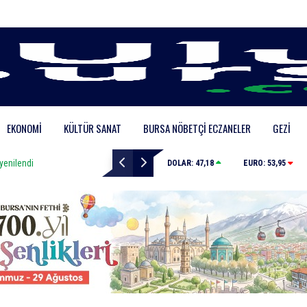
EKONOMI
KÜLTÜR SANAT
BURSA NÖBETÇI ECZANELER
GEZI
ilendi
Depoda çıkan yangın apartmanı yakıyordu
DOLAR:
47,18
EURO:
53,95