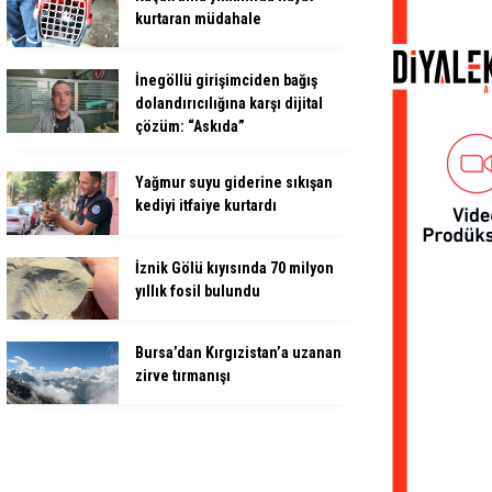
kurtaran müdahale
İnegöllü girişimciden bağış
dolandırıcılığına karşı dijital
çözüm: “Askıda”
Yağmur suyu giderine sıkışan
kediyi itfaiye kurtardı
İznik Gölü kıyısında 70 milyon
yıllık fosil bulundu
Bursa’dan Kırgızistan’a uzanan
zirve tırmanışı