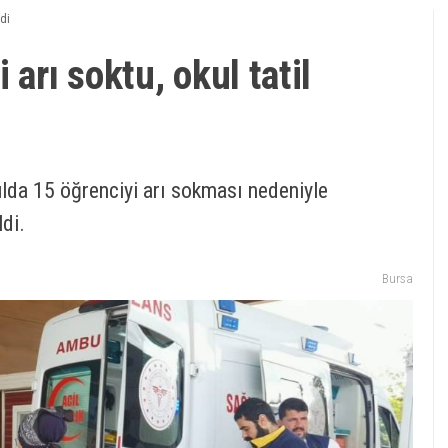
ldi
arı soktu, okul tatil
kulda 15 öğrenciyi arı sokması nedeniyle
ldi.
Bursa