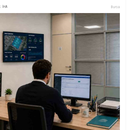
: İHA
Bursa