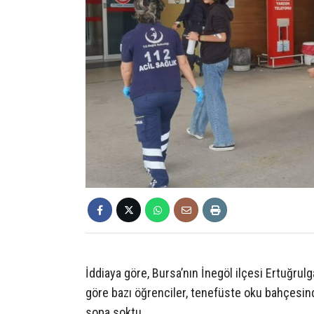
İddiaya göre, Bursa’nın İnegöl ilçesi Ertuğrul
göre bazı öğrenciler, tenefüste oku bahçesind
sopa soktu.