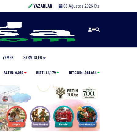
YAZARLAR
08 Ağustos 2026 Cts
YEMEK
SERVISLER
Orhangazi’deki meslek lisesinin yıkımına başlandı
ALTIN:
6,082
BIST:
14,179
BITCOIN:
$64.634