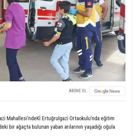
ABONE OL
gazi Mahallesi’ndeKİ Ertuğrulgazi Ortaokulu’nda eğitim
eki bir ağaçta bulunan yaban arılarının yaşadığı oğula