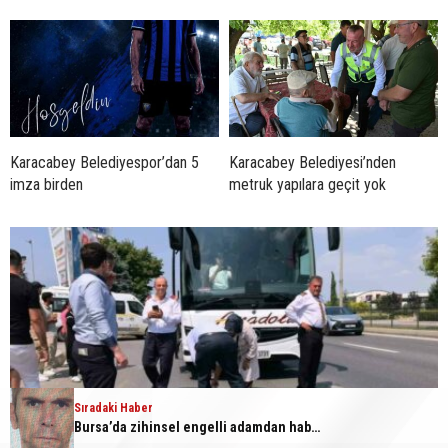
Karacabey Belediyespor’dan 5
Karacabey Belediyesi’nden
imza birden
metruk yapılara geçit yok
Sıradaki Haber
Bursa’da zihinsel engelli adamdan haber alınamıyor