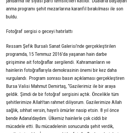
jandarma ile siyasi parti temsilcileri katıldı. Dualarla başlayan
anma programı şehit mezarlarına karanfil bırakılması ile son
buldu.
Fotoğraf sergisi o geceyi hatırlattı
Ressam Şefik Bursalı Sanat Galerisi’nde gerçekleştirilen
programda, 15 Temmuz 2016’da yaşanan hain darbe
girişimine ait fotoğraflar sergilendi. Kahramanların ve
hainlerin fotoğraflarıyla demokrasinin önemi bir kez daha
vurgulandı. Program sonrası basın açıklaması gerçekleştiren
Bursa Valisi Mahmut Demirtaş, “Gazilerimiz ile bir araya
geldik. Şimdi de bir fotoğraf sergisini açtık. Öncelikle tüm
şehitlerimize Allah’tan rahmet diliyorum. Gazilerimize Allah
sağlık, sıhhat versin, hayırlı ömürler nasip etsin. 8 yıl önce
bende Adana’daydım. Ülkemiz hainlerle çok ciddi bir
mücadele etti. Bu mücadelenin sonucunda şehit verdik,