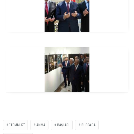
"TEMMUZ’
ANMA
BAŞLADI
BURSA'DA