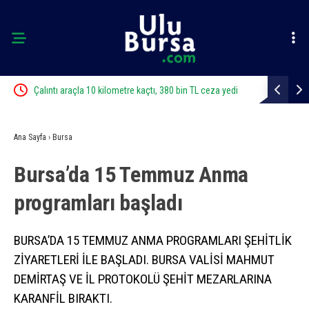
ı
Çalıntı araçla 10 kilometre kaçtı, 380 bin TL ceza yedi
Bursa’da zi
Ana Sayfa
›
Bursa
Bursa’da 15 Temmuz Anma
programları başladı
BURSA’DA 15 TEMMUZ ANMA PROGRAMLARI ŞEHİTLİK
ZİYARETLERİ İLE BAŞLADI. BURSA VALİSİ MAHMUT
DEMİRTAŞ VE İL PROTOKOLÜ ŞEHİT MEZARLARINA
KARANFİL BIRAKTI.