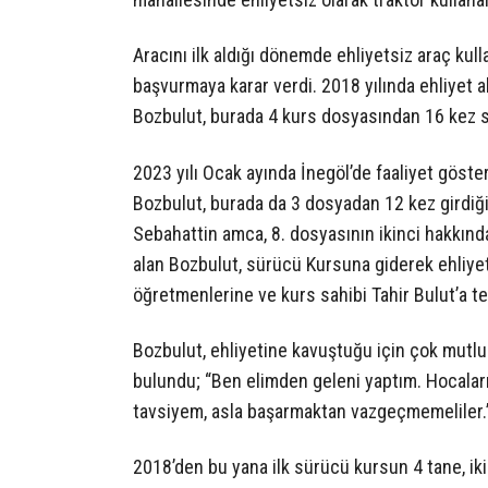
Aracını ilk aldığı dönemde ehliyetsiz araç ku
başvurmaya karar verdi. 2018 yılında ehliyet 
Bozbulut, burada 4 kurs dosyasından 16 kez sı
2023 yılı Ocak ayında İnegöl’de faaliyet göst
Bozbulut, burada da 3 dosyadan 12 kez girdiğ
Sebahattin amca, 8. dosyasının ikinci hakkında
alan Bozbulut, sürücü Kursuna giderek ehliye
öğretmenlerine ve kurs sahibi Tahir Bulut’a te
Bozbulut, ehliyetine kavuştuğu için çok mutl
bulundu; “Ben elimden geleni yaptım. Hocaları
tavsiyem, asla başarmaktan vazgeçmemeliler.
2018’den bu yana ilk sürücü kursun 4 tane, ik