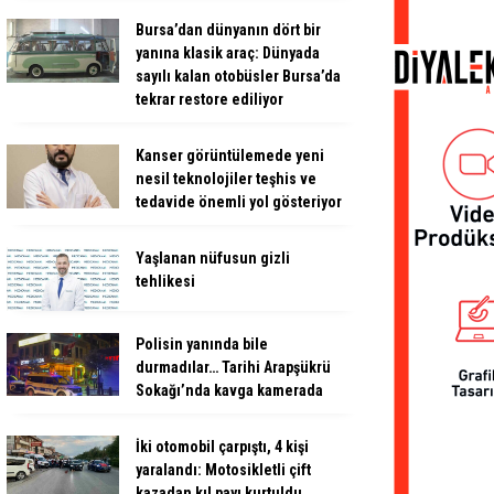
Bursa’dan dünyanın dört bir
yanına klasik araç: Dünyada
sayılı kalan otobüsler Bursa’da
tekrar restore ediliyor
Kanser görüntülemede yeni
nesil teknolojiler teşhis ve
tedavide önemli yol gösteriyor
Yaşlanan nüfusun gizli
tehlikesi
Polisin yanında bile
durmadılar… Tarihi Arapşükrü
Sokağı’nda kavga kamerada
İki otomobil çarpıştı, 4 kişi
yaralandı: Motosikletli çift
kazadan kıl payı kurtuldu