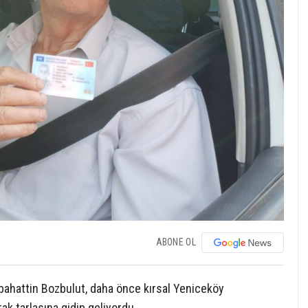
ABONE OL
ebahattin Bozbulut, daha önce kırsal Yeniceköy
ak tarlasına gidip geliyordu.