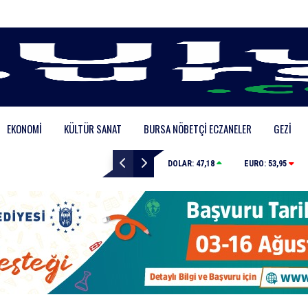
EKONOMI
KÜLTÜR SANAT
BURSA NÖBETÇI ECZANELER
GEZI
Bursa’da binlerce kişi meteor yağmuru için bir araya g
DOLAR:
47,18
EURO:
53,95