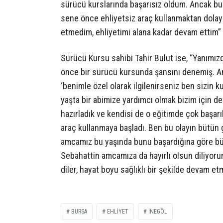
sürücü kurslarında başarısız oldum. Ancak bu 
sene önce ehliyetsiz araç kullanmaktan dolayı b
etmedim, ehliyetimi alana kadar devam ettim” 
Sürücü Kursu sahibi Tahir Bulut ise, “Yanımı
önce bir sürücü kursunda şansını denemiş. An
‘benimle özel olarak ilgilenirseniz ben sizin k
yaşta bir abimize yardımcı olmak bizim için d
hazırladık ve kendisi de o eğitimde çok başar
araç kullanmaya başladı. Ben bu olayın bütün
amcamız bu yaşında bunu başardığına göre büt
Sebahattin amcamıza da hayırlı olsun diliyoru
diler, hayat boyu sağlıklı bir şekilde devam e
BURSA
EHLIYET
INEGÖL