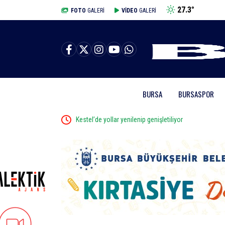
27.3
°
BURSA
FOTO
GALERİ
VİDEO
GALERİ
BURSA
BURSASPOR
opluyor
Kestel’de yollar yenilenip genişletiliyor