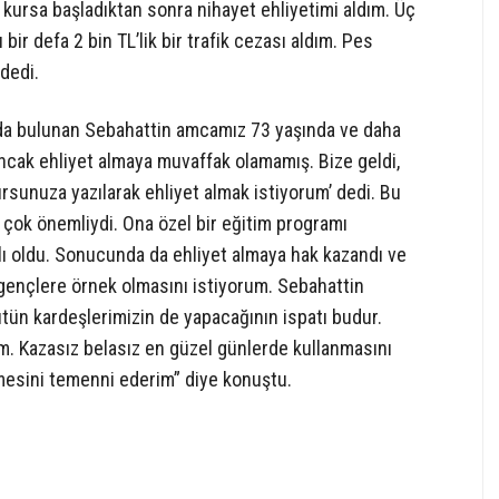
kursa başladıktan sonra nihayet ehliyetimi aldım. Üç
ir defa 2 bin TL’lik bir trafik cezası aldım. Pes
dedi.
zda bulunan Sebahattin amcamız 73 yaşında ve daha
cak ehliyet almaya muvaffak olamamış. Bize geldi,
ursunuza yazılarak ehliyet almak istiyorum’ dedi. Bu
e çok önemliydi. Ona özel bir eğitim programı
ılı oldu. Sonucunda da ehliyet almaya hak kazandı ve
 gençlere örnek olmasını istiyorum. Sebahattin
ün kardeşlerimizin de yapacağının ispatı budur.
m. Kazasız belasız en güzel günlerde kullanmasını
tmesini temenni ederim” diye konuştu.