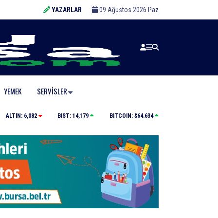
YAZARLAR
09 Ağustos 2026 Paz
YEMEK
SERVISLER
eldi
Bursa’da huzur uygulaması: 21 aranan şahıs yakalandı
ALTIN:
6,082
BIST:
14,179
BITCOIN:
$64.634