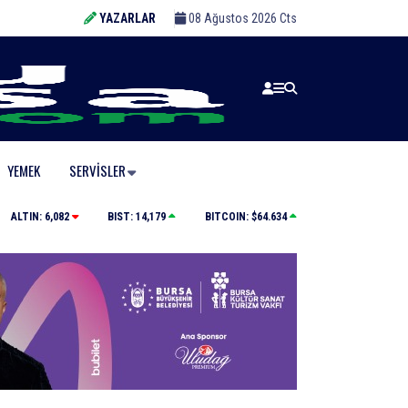
YAZARLAR
08 Ağustos 2026 Cts
YEMEK
SERVISLER
Karacabey Belediyespor’dan 5 imza birden
ALTIN:
6,082
BIST:
14,179
BITCOIN:
$64.634