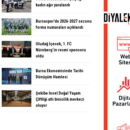
kadın ağır yaralandı
Bursaspor’da 2026-2027 sezonu
forma numaraları açıklandı
Uludağ İçecek, 1. FC
Nürnberg’in resmi sponsoru
oldu
Bursa Ekonomisinde Tarihi
Dönüşüm Hamlesi
Şekibe İnsel Doğal Yaşam
Çiftliği atlı binicilik merkezi
oluyor