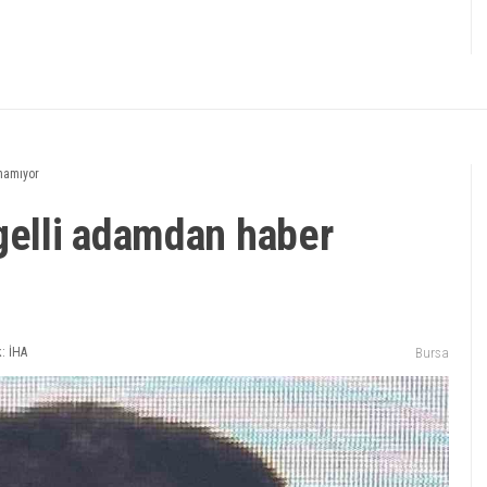
namıyor
gelli adamdan haber
: İHA
Bursa