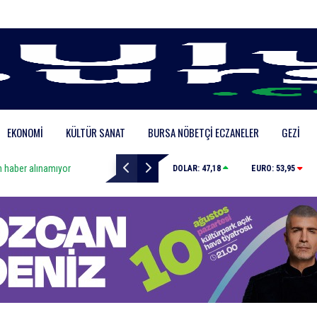
EKONOMI
KÜLTÜR SANAT
BURSA NÖBETÇI ECZANELER
GEZI
Tarihi eser kaçakçısı sert kayaya çarptı
DOLAR:
47,18
EURO:
53,95