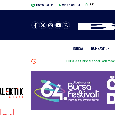
22
°
BURSA
FOTO
GALERİ
VİDEO
GALERİ
BURSA
BURSASPOR
Bursa’da zihinsel engelli adamdan haber alınamıyor