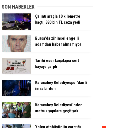
SON HABERLER
Çalıntı araçla 10 kilometre
kaçtı, 380 bin TL ceza yedi
Bursa’da zihinsel engelli
adamdan haber alınamıyor
Tarihi eser kaçakçısı sert
kayaya çarptı
Karacabey Belediyespor’dan 5
imza birden
Karacabey Belediyesi’nden
metruk yapılara geçit yok
Yolcu otobüsünün çarptığı