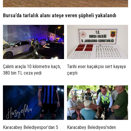
Bursa’da tarlalık alanı ateşe veren şüpheli yakalandı
Çalıntı araçla 10 kilometre kaçtı,
Tarihi eser kaçakçısı sert kayaya
380 bin TL ceza yedi
çarptı
Karacabey Belediyespor’dan 5
Karacabey Belediyesi’nden