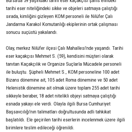
Bursa’da 59 yaşındaki tarihi eser kaçakçısı şahıs elindeki
tarihi eser niteliğindeki sikke ve objeleri satmaya çalıştığı
sırada, kimliğini gizleyen KOM personeli ile Nilüfer Çalı
Jandarma Karakol Komutanlığı ekiplerinin ortak çalışması
sonucu suçüstü yakalandı.
Olay, merkez Nilüfer ilçesi Çalı Mahallesi’nde yaşandı. Tarihi
eser kaçakçısı Mehmet S. (59), kendisini müşteri olarak
tanıtan Kaçakçılık ve Organize Suçlarla Mücadele personeli
ile buluştu. Şüpheli Mehmet S., KOM personeline 100 adet
Bizans dönemine ait, 105 adet Roma dönemine ve 50 adet
Helenistik dönemine ait olmak üzere toplam 255 adet tarihi
sikkeyle beraber, 18 adet nitelikli objeyi satmaya çalıştığı
esnada yakayı ele verdi. Olayla ilgili Bursa Cumhuriyet
Başsavcılığı’nın talimatları doğrultusunda adli tahkikat
başlatıldı. Ele geçirilen tarihi eserlerin incelenmek üzere ilgili
birimlere teslim edileceği öğrenildi.