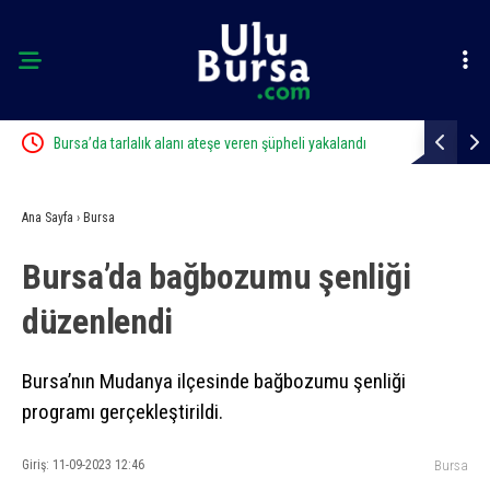
en şüpheli yakalandı
Çalıntı araçla 10 kilometre kaçtı, 380 bin TL ceza yed
Ana Sayfa
›
Bursa
Bursa’da bağbozumu şenliği
düzenlendi
Bursa’nın Mudanya ilçesinde bağbozumu şenliği
programı gerçekleştirildi.
Giriş: 11-09-2023 12:46
Bursa