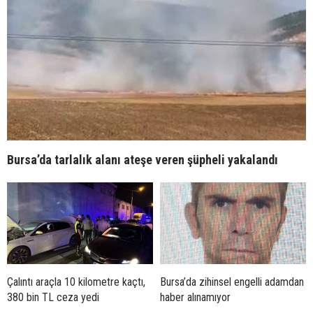
Bursa’da tarlalık alanı ateşe veren şüpheli yakalandı
Çalıntı araçla 10 kilometre kaçtı,
Bursa’da zihinsel engelli adamdan
380 bin TL ceza yedi
haber alınamıyor