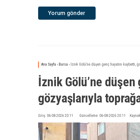
Ana Sayfa
›
Bursa
›
İznik Gölü’ne düşen genç hayatını kaybetti, gö
İznik Gölü’ne düşen 
gözyaşlarıyla toprağa
Giriş: 06-08-2026 20:11
Güncelleme: 06-08-2026 20:11
Kaynak