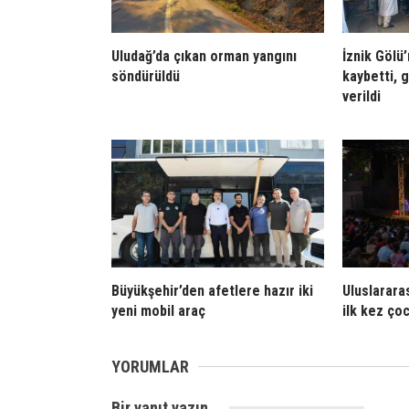
Uludağ’da çıkan orman yangını
İznik Gölü
söndürüldü
kaybetti, 
verildi
Büyükşehir’den afetlere hazır iki
Uluslarara
yeni mobil araç
ilk kez çoc
YORUMLAR
Bir yanıt yazın