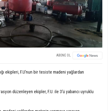
ABONE OL
ı ekipleri, F.U’nun bir tesiste madeni yağlardan
syon düzenleyen ekipler, F.U. ile 3’ü yabancı uyruklu