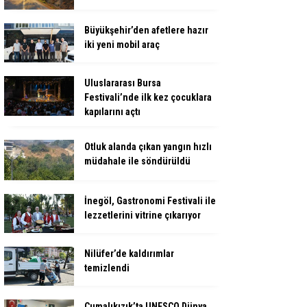
Büyükşehir’den afetlere hazır
iki yeni mobil araç
Uluslararası Bursa
Festivali’nde ilk kez çocuklara
kapılarını açtı
Otluk alanda çıkan yangın hızlı
müdahale ile söndürüldü
İnegöl, Gastronomi Festivali ile
lezzetlerini vitrine çıkarıyor
Nilüfer’de kaldırımlar
temizlendi
Cumalıkızık’ta UNESCO Dünya