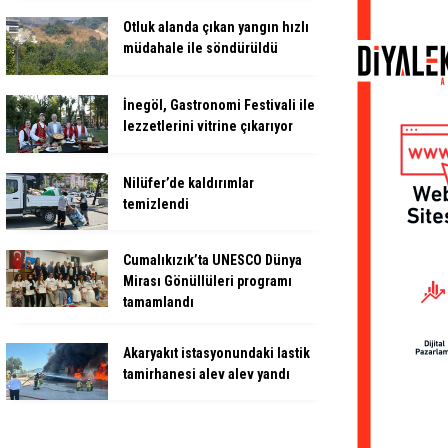
Otluk alanda çıkan yangın hızlı
müdahale ile söndürüldü
İnegöl, Gastronomi Festivali ile
lezzetlerini vitrine çıkarıyor
Nilüfer’de kaldırımlar
temizlendi
Cumalıkızık’ta UNESCO Dünya
Mirası Gönüllüleri programı
tamamlandı
Akaryakıt istasyonundaki lastik
tamirhanesi alev alev yandı