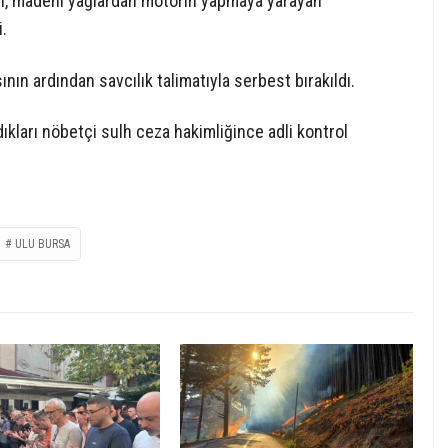
in, madeni yağlardan motorin yapmaya yarayan
i.
ının ardından savcılık talimatıyla serbest bırakıldı.
ldıkları nöbetçi sulh ceza hakimliğince adli kontrol
ULU BURSA