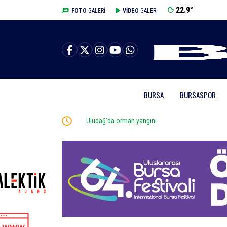
22.9
°
BURSA
FOTO
GALERİ
VİDEO
GALERİ
BURSA
BURSASPOR
la toprağa verildi
Uludağ’da orman yangını