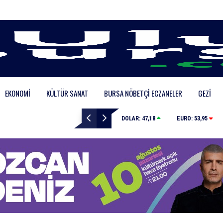
EKONOMI
KÜLTÜR SANAT
BURSA NÖBETÇI ECZANELER
GEZI
Büyükşehir’den afetlere hazır iki yeni mobil araç
DOLAR:
47,18
EURO:
53,95