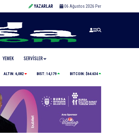
YAZARLAR
06 Ağustos 2026 Per
YEMEK
SERVISLER
Uluslararası Bursa Festivali’nde ilk kez çocuklara kapı
ALTIN:
6,082
BIST:
14,179
BITCOIN:
$64.634