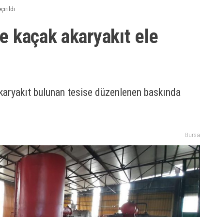
çirildi
re kaçak akaryakıt ele
akaryakıt bulunan tesise düzenlenen baskında
Bursa