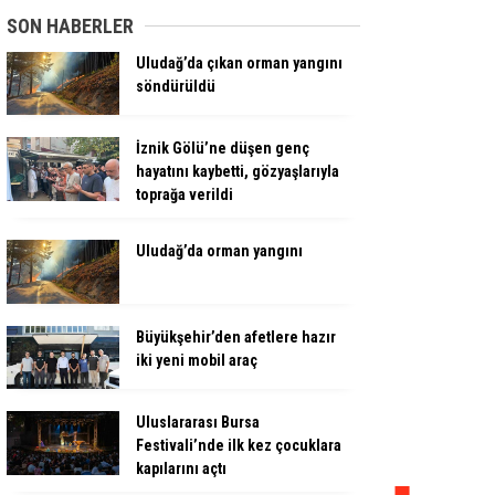
SON HABERLER
Uludağ’da çıkan orman yangını
söndürüldü
İznik Gölü’ne düşen genç
hayatını kaybetti, gözyaşlarıyla
toprağa verildi
Uludağ’da orman yangını
Büyükşehir’den afetlere hazır
iki yeni mobil araç
Uluslararası Bursa
Festivali’nde ilk kez çocuklara
kapılarını açtı