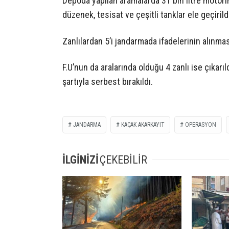
Depoda yapılan aramalarda 31 bin litre motor
düzenek, tesisat ve çeşitli tanklar ele geçirild
Zanlılardan 5’i jandarmada ifadelerinin alınmas
F.U’nun da aralarında olduğu 4 zanlı ise çıkarı
şartıyla serbest bırakıldı.
JANDARMA
KAÇAK AKARKAYIT
OPERASYON
İLGİNİZİ
ÇEKEBİLİR