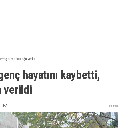
zyaşlarıyla toprağa verildi
genç hayatını kaybetti,
 verildi
: İHA
Bursa