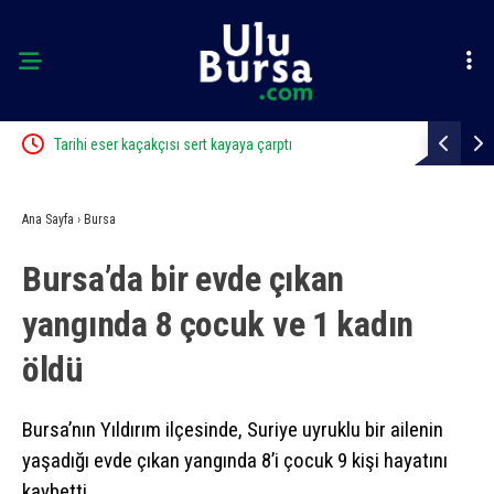
r
Tarihi eser kaçakçısı sert kayaya çarptı
Karacabey 
Ana Sayfa
›
Bursa
Bursa’da bir evde çıkan
yangında 8 çocuk ve 1 kadın
öldü
Bursa’nın Yıldırım ilçesinde, Suriye uyruklu bir ailenin
yaşadığı evde çıkan yangında 8’i çocuk 9 kişi hayatını
kaybetti.