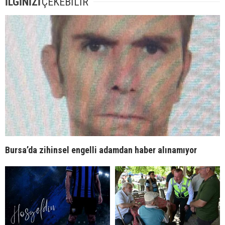
İLGİNİZİ
ÇEKEBİLİR
Bursa’da zihinsel engelli adamdan haber alınamıyor