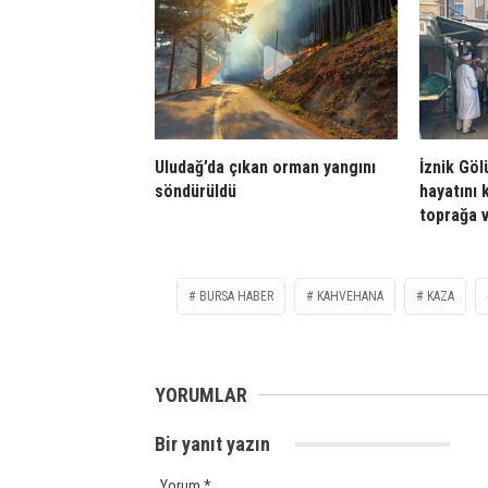
Uludağ’da çıkan orman yangını
İznik Gö
söndürüldü
hayatını 
toprağa v
BURSA HABER
KAHVEHANA
KAZA
YORUMLAR
Bir yanıt yazın
Yorum
*