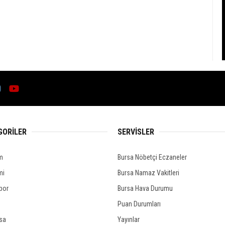
GORİLER
SERVİSLER
m
Bursa Nöbetçi Eczaneler
mi
Bursa Namaz Vakitleri
por
Bursa Hava Durumu
Puan Durumları
rsa
Yayınlar