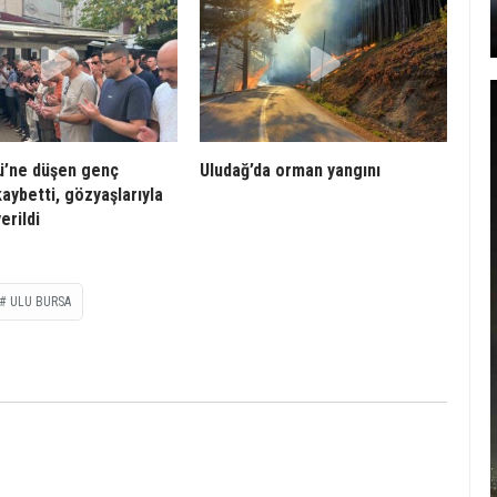
lü’ne düşen genç
Uludağ’da orman yangını
kaybetti, gözyaşlarıyla
erildi
ULU BURSA