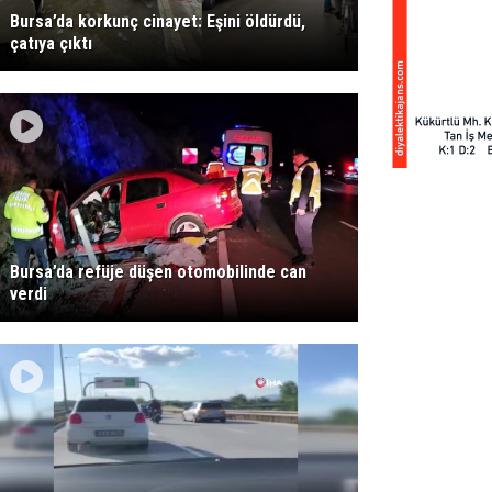
Bursa’da korkunç cinayet: Eşini öldürdü,
çatıya çıktı
Bursa’da refüje düşen otomobilinde can
verdi