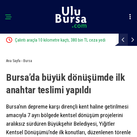
ı
Çalıntı araçla 10 kilometre kaçtı, 380 bin TL ceza yedi
Bursa’da zi
Ana Sayfa
›
Bursa
Bursa’da büyük dönüşümde ilk
anahtar teslimi yapıldı
Bursa’nın depreme karşı dirençli kent haline getirilmesi
amacıyla 7 ayrı bölgede kentsel dönüşüm projelerini
aralıksız sürdüren Büyükşehir Belediyesi, Yiğitler
Kentsel Dönüşümü’nde ilk konutları, düzenlenen törenle