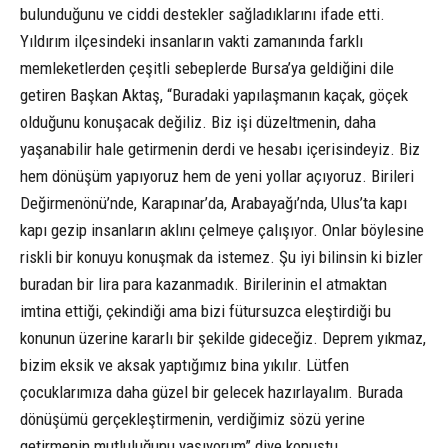
bulunduğunu ve ciddi destekler sağladıklarını ifade etti.
Yıldırım ilçesindeki insanların vakti zamanında farklı
memleketlerden çeşitli sebeplerde Bursa’ya geldiğini dile
getiren Başkan Aktaş, “Buradaki yapılaşmanın kaçak, göçek
olduğunu konuşacak değiliz. Biz işi düzeltmenin, daha
yaşanabilir hale getirmenin derdi ve hesabı içerisindeyiz. Biz
hem dönüşüm yapıyoruz hem de yeni yollar açıyoruz. Birileri
Değirmenönü’nde, Karapınar’da, Arabayağı’nda, Ulus’ta kapı
kapı gezip insanların aklını çelmeye çalışıyor. Onlar böylesine
riskli bir konuyu konuşmak da istemez. Şu iyi bilinsin ki bizler
buradan bir lira para kazanmadık. Birilerinin el atmaktan
imtina ettiği, çekindiği ama bizi fütursuzca eleştirdiği bu
konunun üzerine kararlı bir şekilde gideceğiz. Deprem yıkmaz,
bizim eksik ve aksak yaptığımız bina yıkılır. Lütfen
çocuklarımıza daha güzel bir gelecek hazırlayalım. Burada
dönüşümü gerçekleştirmenin, verdiğimiz sözü yerine
getirmenin mutluluğunu yaşıyorum” diye konuştu.