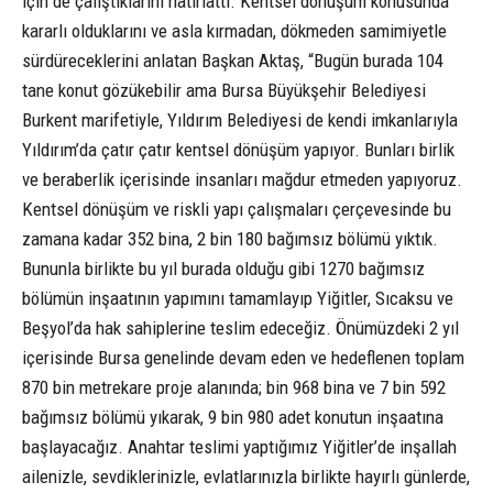
için de çalıştıklarını hatırlattı. Kentsel dönüşüm konusunda
kararlı olduklarını ve asla kırmadan, dökmeden samimiyetle
sürdüreceklerini anlatan Başkan Aktaş, “Bugün burada 104
tane konut gözükebilir ama Bursa Büyükşehir Belediyesi
Burkent marifetiyle, Yıldırım Belediyesi de kendi imkanlarıyla
Yıldırım’da çatır çatır kentsel dönüşüm yapıyor. Bunları birlik
ve beraberlik içerisinde insanları mağdur etmeden yapıyoruz.
Kentsel dönüşüm ve riskli yapı çalışmaları çerçevesinde bu
zamana kadar 352 bina, 2 bin 180 bağımsız bölümü yıktık.
Bununla birlikte bu yıl burada olduğu gibi 1270 bağımsız
bölümün inşaatının yapımını tamamlayıp Yiğitler, Sıcaksu ve
Beşyol’da hak sahiplerine teslim edeceğiz. Önümüzdeki 2 yıl
içerisinde Bursa genelinde devam eden ve hedeflenen toplam
870 bin metrekare proje alanında; bin 968 bina ve 7 bin 592
bağımsız bölümü yıkarak, 9 bin 980 adet konutun inşaatına
başlayacağız. Anahtar teslimi yaptığımız Yiğitler’de inşallah
ailenizle, sevdiklerinizle, evlatlarınızla birlikte hayırlı günlerde,