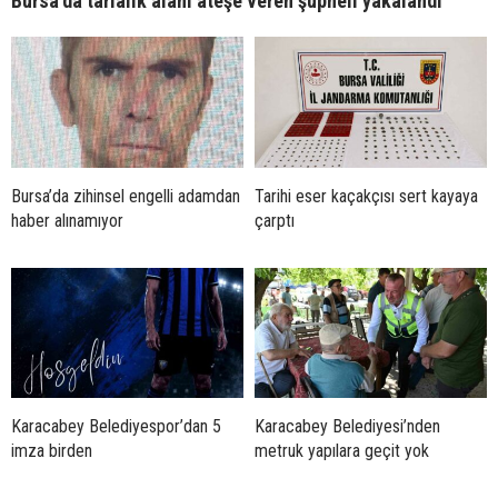
Bursa’da tarlalık alanı ateşe veren şüpheli yakalandı
Bursa’da zihinsel engelli adamdan
Tarihi eser kaçakçısı sert kayaya
haber alınamıyor
çarptı
Karacabey Belediyespor’dan 5
Karacabey Belediyesi’nden
imza birden
metruk yapılara geçit yok