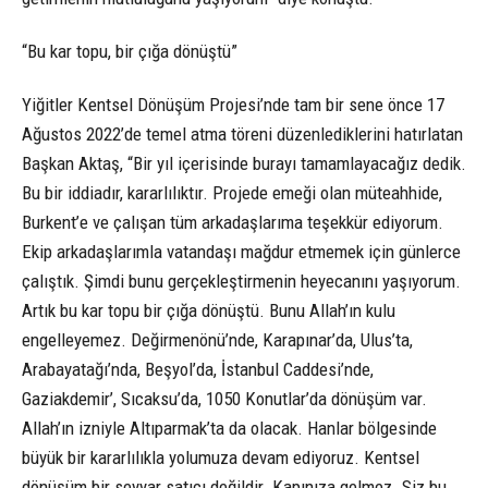
“Bu kar topu, bir çığa dönüştü”
Yiğitler Kentsel Dönüşüm Projesi’nde tam bir sene önce 17
Ağustos 2022’de temel atma töreni düzenlediklerini hatırlatan
Başkan Aktaş, “Bir yıl içerisinde burayı tamamlayacağız dedik.
Bu bir iddiadır, kararlılıktır. Projede emeği olan müteahhide,
Burkent’e ve çalışan tüm arkadaşlarıma teşekkür ediyorum.
Ekip arkadaşlarımla vatandaşı mağdur etmemek için günlerce
çalıştık. Şimdi bunu gerçekleştirmenin heyecanını yaşıyorum.
Artık bu kar topu bir çığa dönüştü. Bunu Allah’ın kulu
engelleyemez. Değirmenönü’nde, Karapınar’da, Ulus’ta,
Arabayatağı’nda, Beşyol’da, İstanbul Caddesi’nde,
Gaziakdemir’, Sıcaksu’da, 1050 Konutlar’da dönüşüm var.
Allah’ın izniyle Altıparmak’ta da olacak. Hanlar bölgesinde
büyük bir kararlılıkla yolumuza devam ediyoruz. Kentsel
dönüşüm bir seyyar satıcı değildir. Kapınıza gelmez. Siz bu