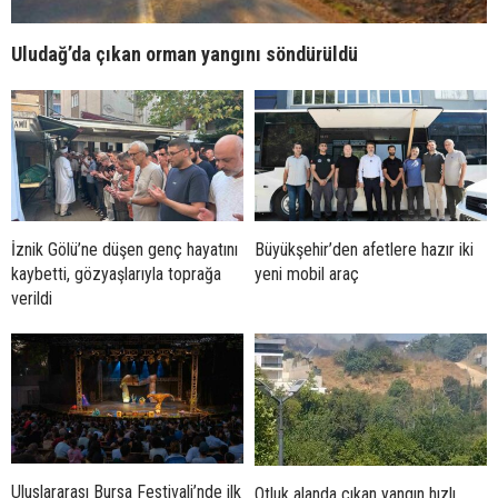
Uludağ’da çıkan orman yangını söndürüldü
İznik Gölü’ne düşen genç hayatını
Büyükşehir’den afetlere hazır iki
kaybetti, gözyaşlarıyla toprağa
yeni mobil araç
verildi
Uluslararası Bursa Festivali’nde ilk
Otluk alanda çıkan yangın hızlı