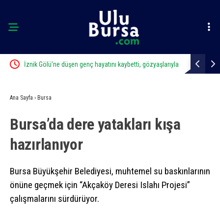
İznik Gölü’ne düşen genç hayatını kaybetti, gözyaşlarıyla
Uludağ’da 
toprağa verildi
Ana Sayfa
›
Bursa
Bursa’da dere yatakları kışa
hazırlanıyor
Bursa Büyükşehir Belediyesi, muhtemel su baskınlarının
önüne geçmek için “Akçaköy Deresi Islahı Projesi”
çalışmalarını sürdürüyor.