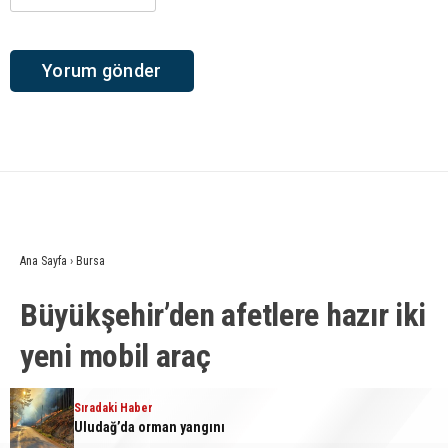
Ana Sayfa
›
Bursa
Büyükşehir’den afetlere hazır iki
yeni mobil araç
Giriş: 06-08-2026 18:56
Bursa
Sıradaki Haber
Güncelleme: 06-08-2026 18:56
Uludağ’da orman yangını
Kaynak: İHA