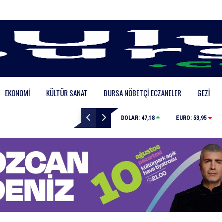
EKONOMI
KÜLTÜR SANAT
BURSA NÖBETÇI ECZANELER
GEZI
Karacabey Belediyesi’nden metruk yapılara geçit yok
DOLAR:
47,18
EURO:
53,95