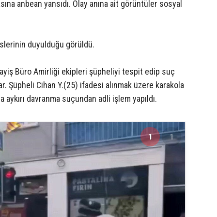
ına anbean yansıdı. Olay anına ait görüntüler sosyal
eslerinin duyulduğu görüldü.
iş Büro Amirliği ekipleri şüpheliyi tespit edip suç
lar. Şüpheli Cihan Y.(25) ifadesi alınmak üzere karakola
 aykırı davranma suçundan adli işlem yapıldı.
1
1