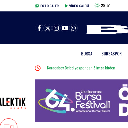
28.5
°
BURSA
FOTO
GALERİ
VİDEO
GALERİ
BURSA
BURSASPOR
Karacabey Belediyespor’dan 5 imza birden