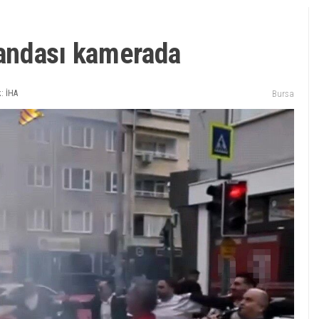
andası kamerada
: İHA
Bursa