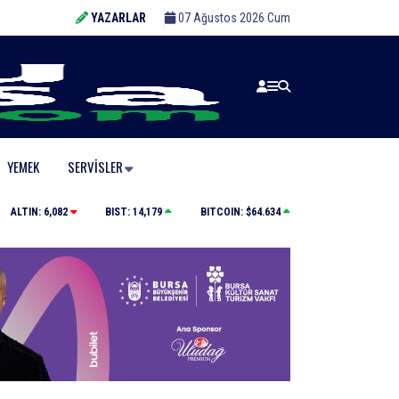
YAZARLAR
07 Ağustos 2026 Cum
YEMEK
SERVISLER
Yolcu otobüsünün çarptığı kadın ağır yaralandı
ALTIN:
6,082
BIST:
14,179
BITCOIN:
$64.634