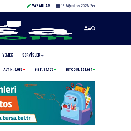
YAZARLAR
06 Ağustos 2026 Per
YEMEK
SERVISLER
toparkı bu ay hizmete açılacak”
Bursa’da orman yangınına havadan v
ALTIN:
6,082
BIST:
14,179
BITCOIN:
$64.634