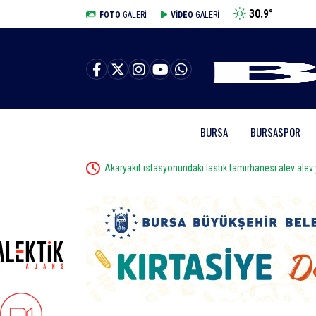
30.9
°
BURSA
FOTO
GALERİ
VİDEO
GALERİ
BURSA
BURSASPOR
nesi alev alev yandı
Yıldırım’da çocuklar sporla büyüyor