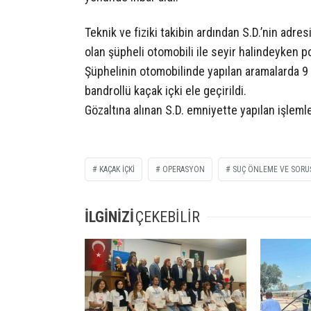
Teknik ve fiziki takibin ardından S.D.’nin adres
olan şüpheli otomobili ile seyir halindeyken po
Şüphelinin otomobilinde yapılan aramalarda 9 ad
bandrollü kaçak içki ele geçirildi.
Gözaltına alınan S.D. emniyette yapılan işlemle
KAÇAK IÇKI
OPERASYON
SUÇ ÖNLEME VE SOR
İLGİNİZİ
ÇEKEBİLİR