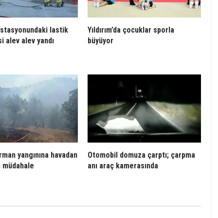
istasyonundaki lastik
Yıldırım’da çocuklar sporla
i alev alev yandı
büyüyor
rman yangınına havadan
Otomobil domuza çarptı; çarpma
n müdahale
anı araç kamerasında