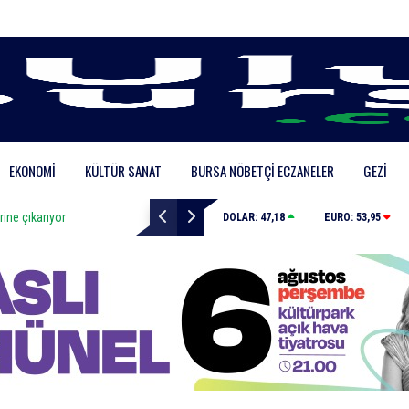
EKONOMI
KÜLTÜR SANAT
BURSA NÖBETÇI ECZANELER
GEZI
arıyor
Nilüfer’de kaldırımlar temizlendi
DOLAR:
47,18
EURO:
53,95