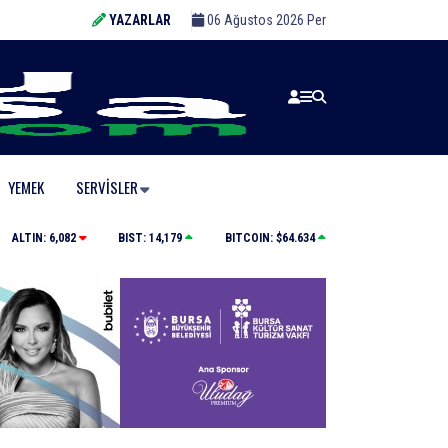
YAZARLAR
06 Ağustos 2026 Per
YEMEK
SERVISLER
Cumalıkızık’ta UNESCO Dünya Mirası Gönüllüleri pr
ALTIN:
6,082
BIST:
14,179
BITCOIN:
$64.634