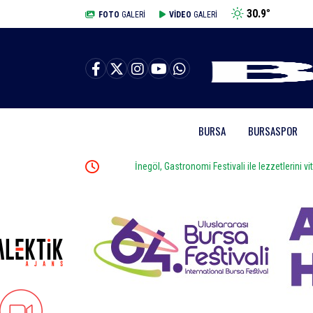
30.9
°
BURSA
FOTO
GALERİ
VİDEO
GALERİ
BURSA
BURSASPOR
dü
İnegöl, Gastronomi Festivali ile lezzetlerini vitrine çık