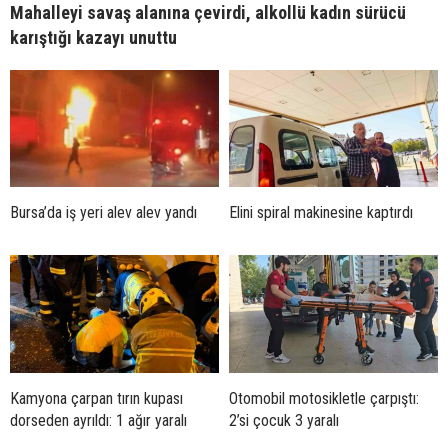
Mahalleyi savaş alanına çevirdi, alkollü kadın sürücü
karıştığı kazayı unuttu
Bursa’da iş yeri alev alev yandı
Elini spiral makinesine kaptırdı
Kamyona çarpan tırın kupası
Otomobil motosikletle çarpıştı:
dorseden ayrıldı: 1 ağır yaralı
2’si çocuk 3 yaralı