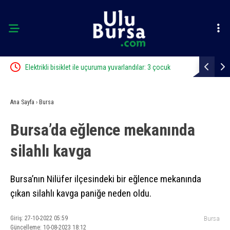
cü
Elektrikli bisiklet ile uçuruma yuvarlandılar: 3 çocuk
Bursa’da iş 
yaralandı
Ana Sayfa
›
Bursa
Bursa’da eğlence mekanında
silahlı kavga
Bursa’nın Nilüfer ilçesindeki bir eğlence mekanında
çıkan silahlı kavga paniğe neden oldu.
Giriş: 27-10-2022 05:59
Bursa
Güncelleme: 10-08-2023 18:12