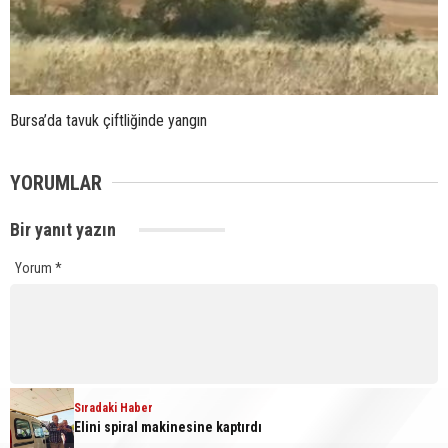
Bursa’da tavuk çiftliğinde yangın
YORUMLAR
Bir yanıt yazın
Yorum
*
Sıradaki Haber
Ad
*
E-posta
*
Elini spiral makinesine kaptırdı