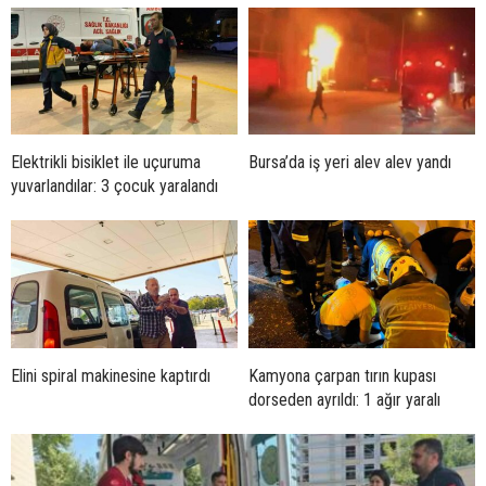
Elektrikli bisiklet ile uçuruma
Bursa’da iş yeri alev alev yandı
yuvarlandılar: 3 çocuk yaralandı
Elini spiral makinesine kaptırdı
Kamyona çarpan tırın kupası
dorseden ayrıldı: 1 ağır yaralı