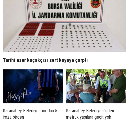
Tarihi eser kaçakçısı sert kayaya çarptı
Karacabey Belediyespor’dan 5
Karacabey Belediyesi’nden
imza birden
metruk yapılara geçit yok