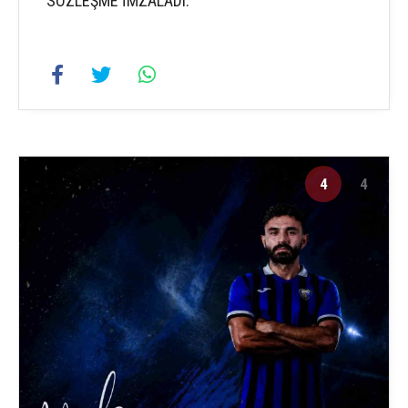
SÖZLEŞME İMZALADI.
4
4