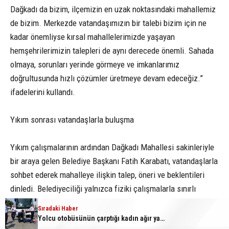
Dağkadı da bizim, ilçemizin en uzak noktasındaki mahallemiz
de bizim. Merkezde vatandaşımızın bir talebi bizim için ne
kadar önemliyse kırsal mahallelerimizde yaşayan
hemşehrilerimizin talepleri de aynı derecede önemli. Sahada
olmaya, sorunları yerinde görmeye ve imkanlarımız
doğrultusunda hızlı çözümler üretmeye devam edeceğiz.”
ifadelerini kullandı.
Yıkım sonrası vatandaşlarla buluşma
Yıkım çalışmalarının ardından Dağkadı Mahallesi sakinleriyle
bir araya gelen Belediye Başkanı Fatih Karabatı, vatandaşlarla
sohbet ederek mahalleye ilişkin talep, öneri ve beklentileri
dinledi. Belediyeciliği yalnızca fiziki çalışmalarla sınırlı
görmediklerini belirten Karabatı, vatandaşla kurulan doğrudan
Sıradaki Haber
iletişimin önemine dikkat çekerek şöyle devam etti:
Yolcu otobüsünün çarptığı kadın ağır yaralandı