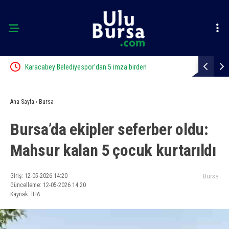
Karacabey Belediyespor’dan 5 imza birden
Karacabey B
Ana Sayfa
›
Bursa
Bursa’da ekipler seferber oldu:
Mahsur kalan 5 çocuk kurtarıldı
Giriş: 12-05-2026 14:20
Bursa
Güncelleme: 12-05-2026 14:20
Kaynak: İHA